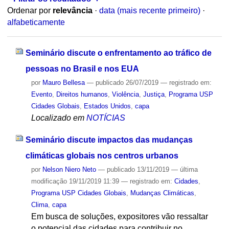
Ordenar por
relevância
·
data (mais recente primeiro)
·
alfabeticamente
Seminário discute o enfrentamento ao tráfico de
pessoas no Brasil e nos EUA
por
Mauro Bellesa
—
publicado
26/07/2019
— registrado em:
Evento
,
Direitos humanos
,
Violência
,
Justiça
,
Programa USP
Cidades Globais
,
Estados Unidos
,
capa
Localizado em
NOTÍCIAS
Seminário discute impactos das mudanças
climáticas globais nos centros urbanos
por
Nelson Niero Neto
—
publicado
13/11/2019
—
última
modificação
19/11/2019 11:39
— registrado em:
Cidades
,
Programa USP Cidades Globais
,
Mudanças Climáticas
,
Clima
,
capa
Em busca de soluções, expositores vão ressaltar
o potencial das cidades para contribuir no