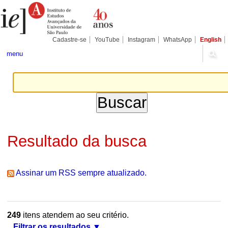
Ir
Ferramentas
Seções
para
Pessoais
o
conteúdo.
|
Cadastre-se
YouTube
Instagram
WhatsApp
English
Ir
para
menu
a
navegação
Resultado da busca
Assinar um RSS sempre atualizado.
249
itens atendem ao seu critério.
Filtrar os resultados