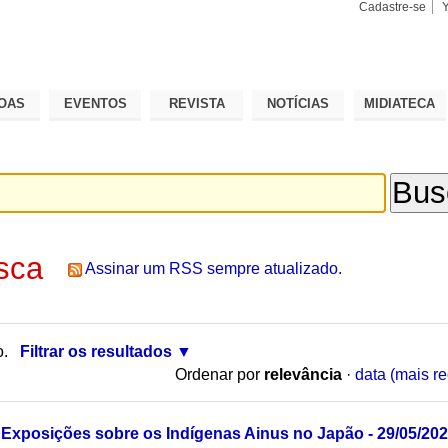
Cadastre-se
Busca
Busca
Avançad
OAS
EVENTOS
REVISTA
NOTÍCIAS
MIDIATECA
sca
Assinar um RSS sempre atualizado.
o.
Filtrar os resultados
Ordenar por
relevância
·
data (mais re
Exposições sobre os Indígenas Ainus no Japão - 29/05/20