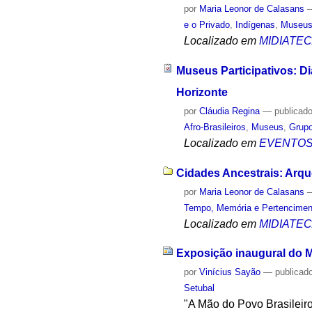
por
Maria Leonor de Calasans
e o Privado
,
Indígenas
,
Museu
Localizado em
MIDIATE
Museus Participativos: 
Horizonte
por
Cláudia Regina
—
publicad
Afro-Brasileiros
,
Museus
,
Grupo
Localizado em
EVENTO
Cidades Ancestrais: Arqu
por
Maria Leonor de Calasans
Tempo, Memória e Pertencimen
Localizado em
MIDIATE
Exposição inaugural do M
por
Vinícius Sayão
—
publicad
Setubal
"A Mão do Povo Brasileiro