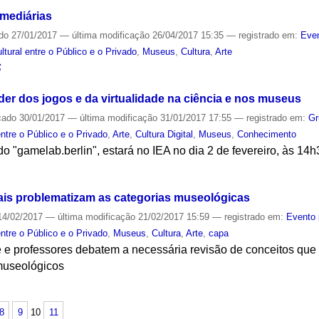
mediárias
ado
27/01/2017
—
última modificação
26/04/2017 15:35
— registrado em:
Even
ural entre o Público e o Privado
,
Museus
,
Cultura
,
Arte
S
er dos jogos e da virtualidade na ciência e nos museus
cado
30/01/2017
—
última modificação
31/01/2017 17:55
— registrado em:
Gr
ntre o Público e o Privado
,
Arte
,
Cultura Digital
,
Museus
,
Conhecimento
do "gamelab.berlin", estará no IEA no dia 2 de fevereiro, às 14
S
is problematizam as categorias museológicas
4/02/2017
—
última modificação
21/02/2017 15:59
— registrado em:
Evento 
ntre o Público e o Privado
,
Museus
,
Cultura
,
Arte
,
capa
te e professores debatem a necessária revisão de conceitos que
museológicos
S
8
9
10
11