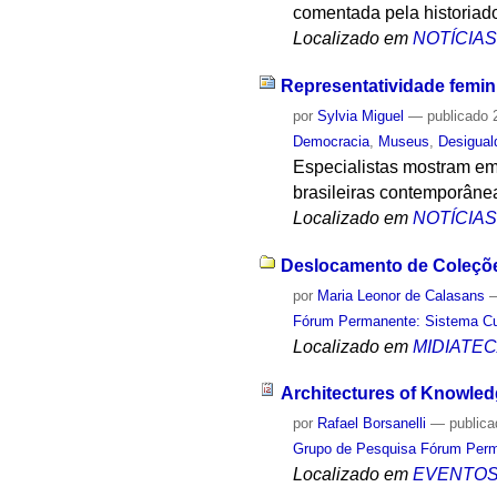
comentada pela historiad
Localizado em
NOTÍCIA
Representatividade femini
por
Sylvia Miguel
—
publicado
2
Democracia
,
Museus
,
Desigual
Especialistas mostram e
brasileiras contemporâne
Localizado em
NOTÍCIA
Deslocamento de Coleções
por
Maria Leonor de Calasans
Fórum Permanente: Sistema Cult
Localizado em
MIDIATE
Architectures of Knowled
por
Rafael Borsanelli
—
public
Grupo de Pesquisa Fórum Perma
Localizado em
EVENTO