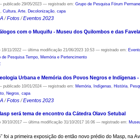
—
publicado
29/05/2023
— registrado em:
Grupo de Pesquisa Fórum Permanent
s
,
Cultura
,
Arte
,
Decolonização
,
capa
CA
/
Fotos
/
Eventos 2023
Diálogos com o Muquifu - Museu dos Quilombos e das Fave
o
18/11/2022
—
última modificação
21/06/2023 10:53
— registrado em:
Evento
 de Pesquisa Tempo, Memória e Pertencimento
S
eologia Urbana e Memória dos Povos Negros e Indígenas - 
—
publicado
10/01/2024
— registrado em:
Memória
,
Indígenas
,
História
,
Pesq
to
,
Negros
,
capa
CA
/
Fotos
/
Eventos 2023
asp será tema de encontro da Cátedra Olavo Setubal
o
30/10/2017
—
última modificação
31/10/2017 16:06
— registrado em:
Muse
" foi a primeira exposição do então novo prédio do Masp, na Av