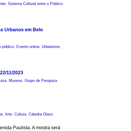
e: Sistema Cultural entre o Público
las Urbanos em Belo
 público
,
Evento online
,
Urbanismo
,
22/11/2023
uisa
,
Museus
,
Grupo de Pesquisa
us
,
Arte
,
Cultura
,
Cátedra Olavo
enida Paulista. A mostra será