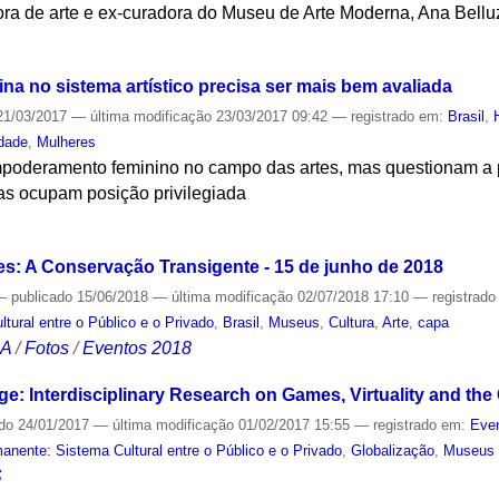
ora de arte e ex-curadora do Museu de Arte Moderna, Ana Bell
S
na no sistema artístico precisa ser mais bem avaliada
1/03/2017
—
última modificação
23/03/2017 09:42
— registrado em:
Brasil
,
dade
,
Mulheres
mpoderamento feminino no campo das artes, mas questionam a 
as ocupam posição privilegiada
S
: A Conservação Transigente - 15 de junho de 2018
—
publicado
15/06/2018
—
última modificação
02/07/2018 17:10
— registrad
ural entre o Público e o Privado
,
Brasil
,
Museus
,
Cultura
,
Arte
,
capa
CA
/
Fotos
/
Eventos 2018
ge: Interdisciplinary Research on Games, Virtuality and th
ado
24/01/2017
—
última modificação
01/02/2017 15:55
— registrado em:
Even
nente: Sistema Cultural entre o Público e o Privado
,
Globalização
,
Museus
S