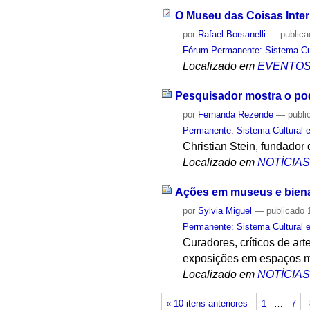
O Museu das Coisas Inter
por
Rafael Borsanelli
—
public
Fórum Permanente: Sistema Cult
Localizado em
EVENTO
Pesquisador mostra o pod
por
Fernanda Rezende
—
publi
Permanente: Sistema Cultural e
Christian Stein, fundador 
Localizado em
NOTÍCIA
Ações em museus e biena
por
Sylvia Miguel
—
publicado
1
Permanente: Sistema Cultural e
Curadores, críticos de ar
exposições em espaços 
Localizado em
NOTÍCIA
« 10 itens anteriores
1
…
7