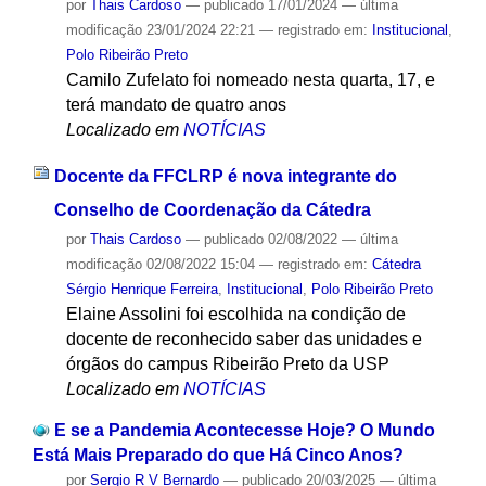
por
Thais Cardoso
—
publicado
17/01/2024
—
última
modificação
23/01/2024 22:21
— registrado em:
Institucional
,
Polo Ribeirão Preto
Camilo Zufelato foi nomeado nesta quarta, 17, e
terá mandato de quatro anos
Localizado em
NOTÍCIAS
Docente da FFCLRP é nova integrante do
Conselho de Coordenação da Cátedra
por
Thais Cardoso
—
publicado
02/08/2022
—
última
modificação
02/08/2022 15:04
— registrado em:
Cátedra
Sérgio Henrique Ferreira
,
Institucional
,
Polo Ribeirão Preto
Elaine Assolini foi escolhida na condição de
docente de reconhecido saber das unidades e
órgãos do campus Ribeirão Preto da USP
Localizado em
NOTÍCIAS
E se a Pandemia Acontecesse Hoje? O Mundo
Está Mais Preparado do que Há Cinco Anos?
por
Sergio R V Bernardo
—
publicado
20/03/2025
—
última