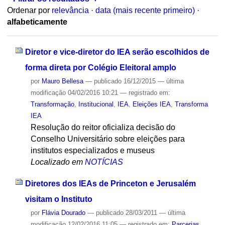
Ordenar por
relevância
·
data (mais recente primeiro)
·
alfabeticamente
Diretor e vice-diretor do IEA serão escolhidos de
forma direta por Colégio Eleitoral amplo
por
Mauro Bellesa
—
publicado
16/12/2015
—
última
modificação
04/02/2016 10:21
— registrado em:
Transformação
,
Institucional
,
IEA
,
Eleições IEA
,
Transforma
IEA
Resolução do reitor oficializa decisão do
Conselho Universitário sobre eleições para
institutos especializados e museus
Localizado em
NOTÍCIAS
Diretores dos IEAs de Princeton e Jerusalém
visitam o Instituto
por
Flávia Dourado
—
publicado
28/03/2011
—
última
modificação
12/02/2016 11:05
— registrado em:
Parcerias