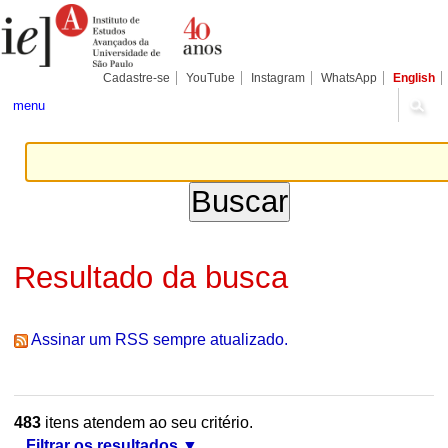
Ir
Ferramentas
Seções
para
Pessoais
o
conteúdo.
|
Cadastre-se
YouTube
Instagram
WhatsApp
English
Ir
para
menu
a
navegação
Resultado da busca
Assinar um RSS sempre atualizado.
483
itens atendem ao seu critério.
Filtrar os resultados