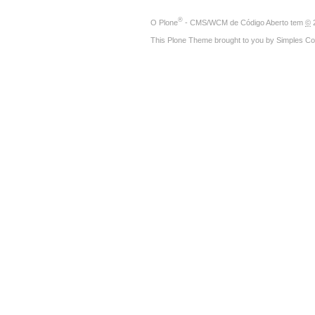
®
O
Plone
- CMS/WCM de Código Aberto
tem
©
2
This Plone Theme brought to you by
Simples Co