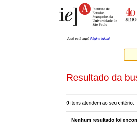
Ir
Ferramentas
para
Pessoais
o
conteúdo.
|
Ir
para
a
Você está aqui:
Página Inicial
navegação
Resultado da bu
0
itens atendem ao seu critério.
Nenhum resultado foi encon