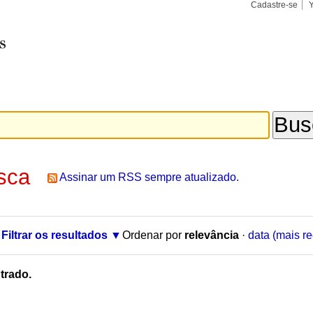
Cadastre-se
Busca
Busca
Avançad
sca
Assinar um RSS sempre atualizado.
Filtrar os resultados
Ordenar por
relevância
·
data (mais re
trado.