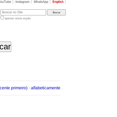
YouTube
Instagram
WhatsApp
English
apenas nesta seção
a…
cente primeiro)
·
alfabeticamente