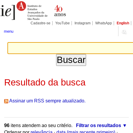
Ir
Ferramentas
Seções
para
Pessoais
o
conteúdo.
|
Cadastre-se
YouTube
Instagram
WhatsApp
English
Ir
para
menu
a
navegação
Resultado da busca
Assinar um RSS sempre atualizado.
96
itens atendem ao seu critério.
Filtrar os resultados
Ordenar por
relevância
·
data (mais recente primeiro)
·