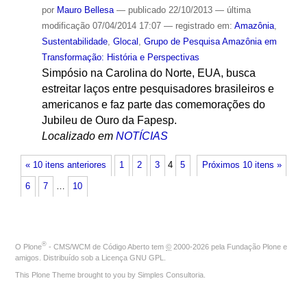
por
Mauro Bellesa
—
publicado
22/10/2013
—
última
modificação
07/04/2014 17:07
— registrado em:
Amazônia
,
Sustentabilidade
,
Glocal
,
Grupo de Pesquisa Amazônia em
Transformação: História e Perspectivas
Simpósio na Carolina do Norte, EUA, busca
estreitar laços entre pesquisadores brasileiros e
americanos e faz parte das comemorações do
Jubileu de Ouro da Fapesp.
Localizado em
NOTÍCIAS
« 10 itens anteriores
1
2
3
4
5
Próximos 10 itens »
6
7
…
10
®
O
Plone
- CMS/WCM de Código Aberto
tem
©
2000-2026 pela
Fundação Plone
e
amigos. Distribuído sob a
Licença GNU GPL
.
This Plone Theme brought to you by
Simples Consultoria
.