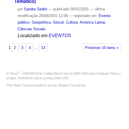
Temático)
por
Sandra Sedini
—
publicado
05/01/2015
—
última
modificação
20/08/2015 12:06
— registrado em:
Evento
público
,
Geopolítica
,
Glocal
,
Cultura
,
América Latina
,
Ciências Sociais
Localizado em
EVENTOS
1
2
3
4
…
13
Próximos 10 itens »
®
O
Plone
- CMS/WCM de Código Aberto
tem
©
2000-2026 pela
Fundação Plone
e
amigos. Distribuído sob a
Licença GNU GPL
.
This Plone Theme brought to you by
Simples Consultoria
.