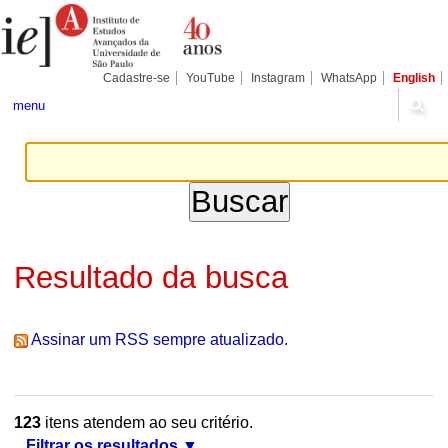
Ir
Ferramentas
Seções
para
Pessoais
o
conteúdo.
|
Cadastre-se
YouTube
Instagram
WhatsApp
English
Ir
para
menu
a
navegação
Resultado da busca
Assinar um RSS sempre atualizado.
123
itens atendem ao seu critério.
Filtrar os resultados