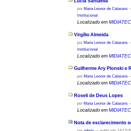
Lúcia Santaella
por
Maria Leonor de Calasans
Institucional
Localizado em
MIDIATE
Virgílio Almeida
por
Maria Leonor de Calasans
Institucional
Localizado em
MIDIATE
Guilherme Ary Plonski e 
por
Maria Leonor de Calasans
Localizado em
MIDIATE
Roseli de Deus Lopes
por
Maria Leonor de Calasans
Localizado em
MIDIATE
Nota de esclarecimento s
por
admin
—
publicado
14/12/2