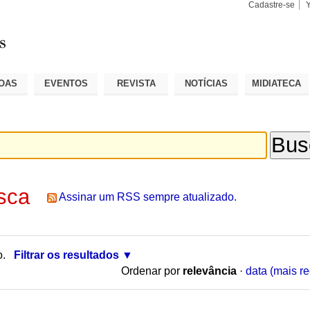
Cadastre-se
Busca
Busca
Avançad
OAS
EVENTOS
REVISTA
NOTÍCIAS
MIDIATECA
sca
Assinar um RSS sempre atualizado.
o.
Filtrar os resultados
Ordenar por
relevância
·
data (mais re