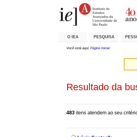
Ir
Ferramentas
Seções
para
Pessoais
o
conteúdo.
|
Ir
para
a
O IEA
PESQUISA
PESS
navegação
Você está aqui:
Página Inicial
Resultado da bu
483
itens atendem ao seu critéri