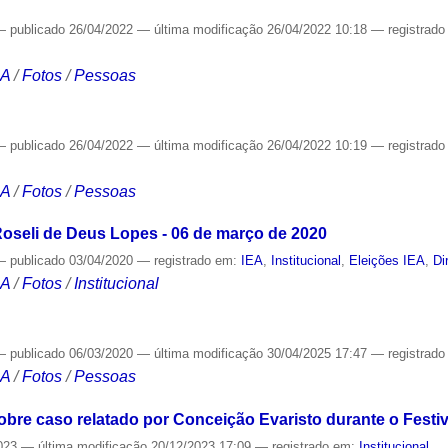
—
publicado
26/04/2022
—
última modificação
26/04/2022 10:18
— registrad
CA
/
Fotos
/
Pessoas
—
publicado
26/04/2022
—
última modificação
26/04/2022 10:19
— registrad
CA
/
Fotos
/
Pessoas
Roseli de Deus Lopes - 06 de março de 2020
—
publicado
03/04/2020
— registrado em:
IEA
,
Institucional
,
Eleições IEA
,
Di
CA
/
Fotos
/
Institucional
—
publicado
06/03/2020
—
última modificação
30/04/2025 17:47
— registrad
CA
/
Fotos
/
Pessoas
obre caso relatado por Conceição Evaristo durante o Fest
023
—
última modificação
20/12/2023 17:09
— registrado em:
Institucional