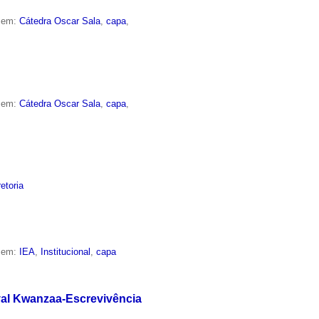
o em:
Cátedra Oscar Sala
,
capa
,
o em:
Cátedra Oscar Sala
,
capa
,
retoria
o em:
IEA
,
Institucional
,
capa
ival Kwanzaa-Escrevivência