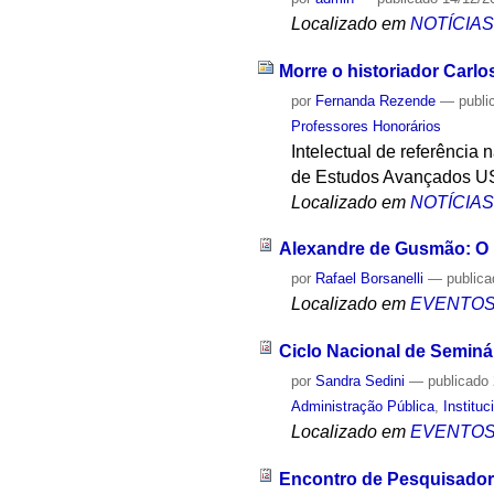
Localizado em
NOTÍCIA
Morre o historiador Carlo
por
Fernanda Rezende
—
publi
Professores Honorários
Intelectual de referência 
de Estudos Avançados USP
Localizado em
NOTÍCIA
Alexandre de Gusmão: O 
por
Rafael Borsanelli
—
public
Localizado em
EVENTO
Ciclo Nacional de Seminá
por
Sandra Sedini
—
publicado
Administração Pública
,
Instituc
Localizado em
EVENTO
Encontro de Pesquisador