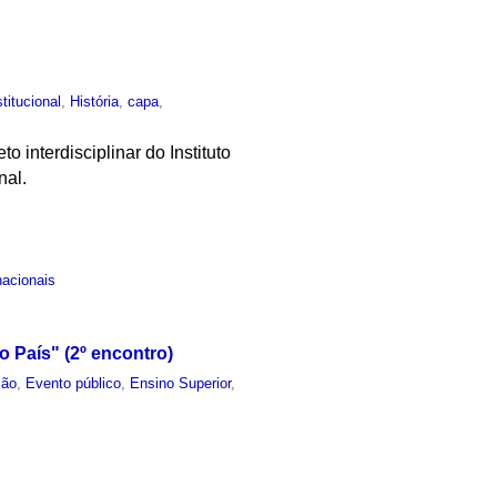
stitucional
,
História
,
capa
,
o interdisciplinar do Instituto
nal.
nacionais
 País" (2º encontro)
ção
,
Evento público
,
Ensino Superior
,