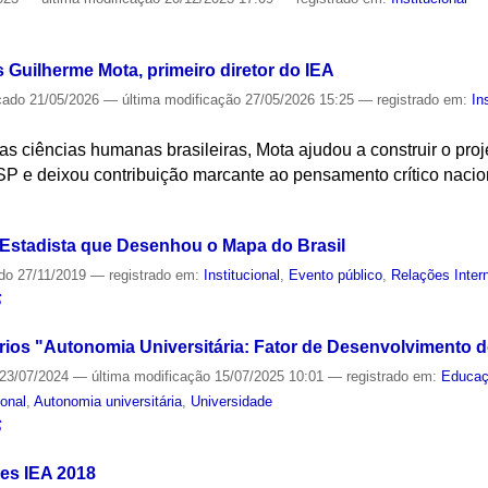
S
s Guilherme Mota, primeiro diretor do IEA
cado
21/05/2026
—
última modificação
27/05/2026 15:25
— registrado em:
In
nas ciências humanas brasileiras, Mota ajudou a construir o projet
 e deixou contribuição marcante ao pensamento crítico nacio
S
Estadista que Desenhou o Mapa do Brasil
ado
27/11/2019
— registrado em:
Institucional
,
Evento público
,
Relações Inter
S
rios "Autonomia Universitária: Fator de Desenvolvimento do
23/07/2024
—
última modificação
15/07/2025 10:01
— registrado em:
Educa
ional
,
Autonomia universitária
,
Universidade
S
es IEA 2018