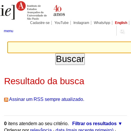
Ir
Ferramentas
para
Pessoais
o
conteúdo.
|
Cadastre-se
YouTube
Instagram
WhatsApp
English
Ir
para
menu
a
navegação
Resultado da busca
Assinar um RSS sempre atualizado.
0
itens atendem ao seu critério.
Filtrar os resultados
Ordenar por
relevância
·
data (mais recente primeiro)
·