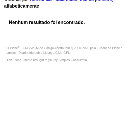
alfabeticamente
Nenhum resultado foi encontrado.
®
O
Plone
- CMS/WCM de Código Aberto
tem
©
2000-2026 pela
Fundação Plone
e
amigos. Distribuído sob a
Licença GNU GPL
.
This Plone Theme brought to you by
Simples Consultoria
.