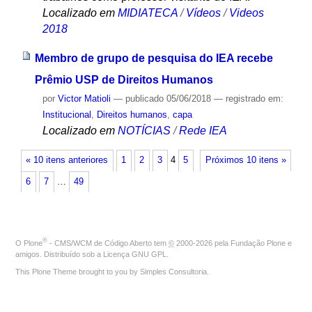
Localizado em
MIDIATECA
/
Vídeos
/
Videos
2018
Membro de grupo de pesquisa do IEA recebe
Prêmio USP de Direitos Humanos
por
Victor Matioli
—
publicado
05/06/2018
— registrado em:
Institucional
,
Direitos humanos
,
capa
Localizado em
NOTÍCIAS
/
Rede IEA
« 10 itens anteriores
1
2
3
4
5
Próximos 10 itens »
6
7
…
49
®
O
Plone
- CMS/WCM de Código Aberto
tem
©
2000-2026 pela
Fundação Plone
e
amigos. Distribuído sob a
Licença GNU GPL
.
This Plone Theme brought to you by
Simples Consultoria
.