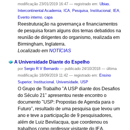
modificação
23/01/2019 16:47
— registrado em:
Ubias
,
Intercontinental Academia
,
ICA
,
Pesquisa
,
Institucional
,
IEA
,
Evento interno
,
capa
Reestruturação na governança e financiamentos
de pesquisa foram alguns dos temas debatidos na
reunião de dirigentes do organismo, realizada em
Birmingham, Inglaterra.
Localizado em
NOTÍCIAS
A Universidade Diante do Espelho
por
Sergio R V Bernardo
—
publicado
24/10/2018
—
última
modificação
18/09/2019 11:42
— registrado em:
Ensino
Superior
,
Institucional
,
Universidade
,
USP
O Grupo de Trabalho "A USP diante dos Desafios
do Século 21" apresentou neste encontro o
documento "USP: Propostas de Agenda para o
Futuro", resultado de uma pesquisa que levou um
ano e teve a participação de 9 pesquisadores,
além de Luiz Bevilacqua, que coordenou os
trabalhos como professor visitante do IEA.