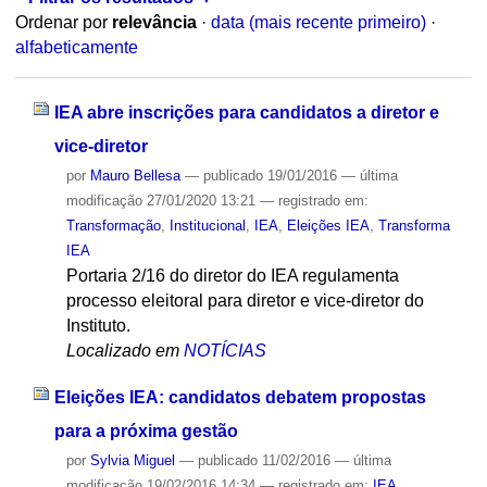
Ordenar por
relevância
·
data (mais recente primeiro)
·
alfabeticamente
IEA abre inscrições para candidatos a diretor e
vice-diretor
por
Mauro Bellesa
—
publicado
19/01/2016
—
última
modificação
27/01/2020 13:21
— registrado em:
Transformação
,
Institucional
,
IEA
,
Eleições IEA
,
Transforma
IEA
Portaria 2/16 do diretor do IEA regulamenta
processo eleitoral para diretor e vice-diretor do
Instituto.
Localizado em
NOTÍCIAS
Eleições IEA: candidatos debatem propostas
para a próxima gestão
por
Sylvia Miguel
—
publicado
11/02/2016
—
última
modificação
19/02/2016 14:34
— registrado em:
IEA
,