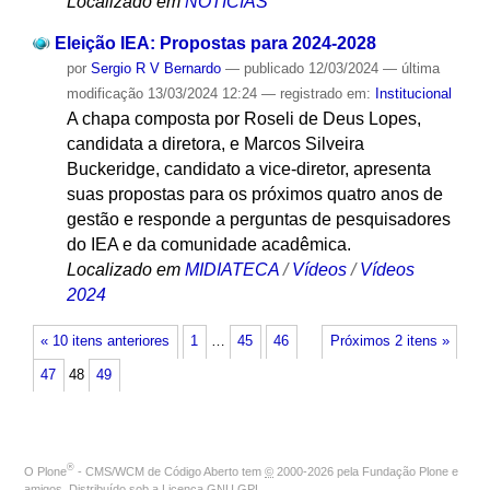
Localizado em
NOTÍCIAS
Eleição IEA: Propostas para 2024-2028
por
Sergio R V Bernardo
—
publicado
12/03/2024
—
última
modificação
13/03/2024 12:24
— registrado em:
Institucional
A chapa composta por Roseli de Deus Lopes,
candidata a diretora, e Marcos Silveira
Buckeridge, candidato a vice-diretor, apresenta
suas propostas para os próximos quatro anos de
gestão e responde a perguntas de pesquisadores
do IEA e da comunidade acadêmica.
Localizado em
MIDIATECA
/
Vídeos
/
Vídeos
2024
« 10 itens anteriores
1
…
45
46
Próximos 2 itens »
47
48
49
®
O
Plone
- CMS/WCM de Código Aberto
tem
©
2000-2026 pela
Fundação Plone
e
amigos. Distribuído sob a
Licença GNU GPL
.