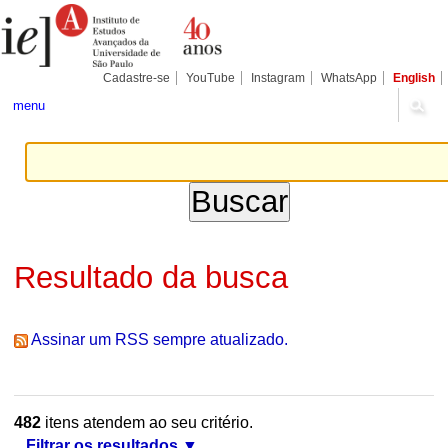
Ir
Ferramentas
Seções
para
Pessoais
o
conteúdo.
|
Cadastre-se
YouTube
Instagram
WhatsApp
English
Ir
para
menu
a
navegação
Resultado da busca
Assinar um RSS sempre atualizado.
482
itens atendem ao seu critério.
Filtrar os resultados