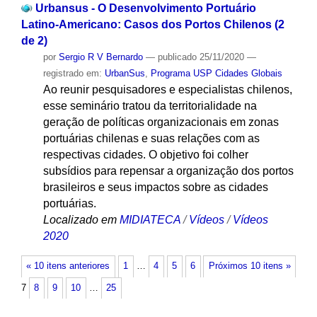
Urbansus - O Desenvolvimento Portuário
Latino-Americano: Casos dos Portos Chilenos (2
de 2)
por
Sergio R V Bernardo
—
publicado
25/11/2020
—
registrado em:
UrbanSus
,
Programa USP Cidades Globais
Ao reunir pesquisadores e especialistas chilenos,
esse seminário tratou da territorialidade na
geração de políticas organizacionais em zonas
portuárias chilenas e suas relações com as
respectivas cidades. O objetivo foi colher
subsídios para repensar a organização dos portos
brasileiros e seus impactos sobre as cidades
portuárias.
Localizado em
MIDIATECA
/
Vídeos
/
Vídeos
2020
« 10 itens anteriores
1
…
4
5
6
Próximos 10 itens »
7
8
9
10
…
25