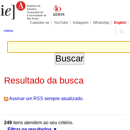
Ir
Ferramentas
Seções
para
Pessoais
o
conteúdo.
|
Cadastre-se
YouTube
Instagram
WhatsApp
English
Ir
para
menu
a
navegação
Resultado da busca
Assinar um RSS sempre atualizado.
249
itens atendem ao seu critério.
Filtrar os resultados