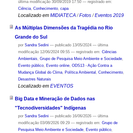
última modificação
30/09/2019 17:50
— registrado em:
Ciência
,
Conhecimento
,
capa
Localizado em
MIDIATECA
/
Fotos
/
Eventos 2019
As Múltiplas Dimensões da Tragédia no Rio
Grande do Sul
por
Sandra Sedini
—
publicado
13/05/2024
—
última
modificação
12/06/2024 09:55
— registrado em:
Ciências
Ambientais
,
Grupo de Pesquisa Meio Ambiente e Sociedade
,
Evento público
,
Evento online
,
ODS13 - Ação Contra a
Mudança Global do Clima
,
Política Ambiental
,
Conhecimento
,
Desastres Naturais
Localizado em
EVENTOS
Big Data e Mineração de Dados nas
"Tecnodiversidades" Indígenas
por
Sandra Sedini
—
publicado
16/06/2026
—
última
modificação
03/08/2026 09:29
— registrado em:
Grupo de
Pesquisa Meio Ambiente e Sociedade
,
Evento público
,