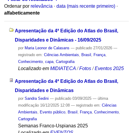
Ordenar por
relevância
·
data (mais recente primeiro)
·
alfabeticamente
Apresentação da 4ª Edição do Atlas do Brasil,
Disparidades e Dinâmicas - 16/09/2025
por
Maria Leonor de Calasans
—
publicado
27/01/2026
—
registrado em:
Ciências Ambientais
,
Brasil
,
França
,
Conhecimento
,
capa
,
Cartografia
Localizado em
MIDIATECA
/
Fotos
/
Eventos 2025
Apresentação da 4ª Edição do Atlas do Brasil,
Disparidades e Dinâmicas
por
Sandra Sedini
—
publicado
03/09/2025
—
última
modificação
16/12/2025 12:08
— registrado em:
Ciências
Ambientais
,
Evento público
,
Brasil
,
França
,
Conhecimento
,
Cartografia
Semanas Franco-Uspianas 2025
Localizado em
EVENTOS