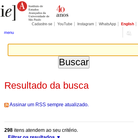
Ir
Ferramentas
Seções
para
Pessoais
o
conteúdo.
|
Cadastre-se
YouTube
Instagram
WhatsApp
English
Ir
para
menu
a
navegação
Resultado da busca
Assinar um RSS sempre atualizado.
298
itens atendem ao seu critério.
Filtrar os resultados