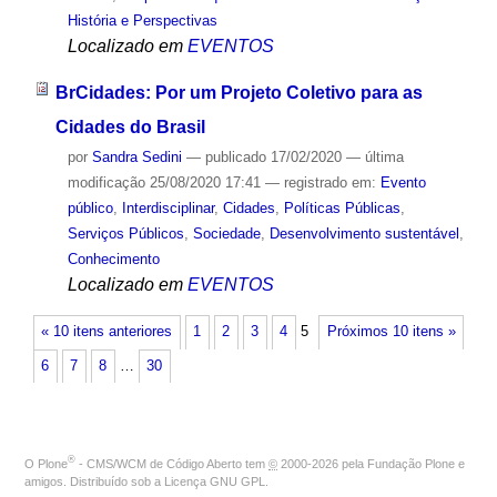
História e Perspectivas
Localizado em
EVENTOS
BrCidades: Por um Projeto Coletivo para as
Cidades do Brasil
por
Sandra Sedini
—
publicado
17/02/2020
—
última
modificação
25/08/2020 17:41
— registrado em:
Evento
público
,
Interdisciplinar
,
Cidades
,
Políticas Públicas
,
Serviços Públicos
,
Sociedade
,
Desenvolvimento sustentável
,
Conhecimento
Localizado em
EVENTOS
« 10 itens anteriores
1
2
3
4
5
Próximos 10 itens »
6
7
8
…
30
®
O
Plone
- CMS/WCM de Código Aberto
tem
©
2000-2026 pela
Fundação Plone
e
amigos. Distribuído sob a
Licença GNU GPL
.