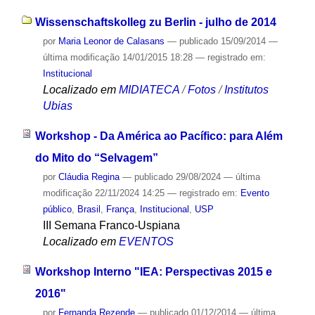
Wissenschaftskolleg zu Berlin - julho de 2014
por
Maria Leonor de Calasans
—
publicado
15/09/2014
—
última modificação
14/01/2015 18:28
— registrado em:
Institucional
Localizado em
MIDIATECA
/
Fotos
/
Institutos
Ubias
Workshop - Da América ao Pacífico: para Além
do Mito do “Selvagem”
por
Cláudia Regina
—
publicado
29/08/2024
—
última
modificação
22/11/2024 14:25
— registrado em:
Evento
público
,
Brasil
,
França
,
Institucional
,
USP
III Semana Franco-Uspiana
Localizado em
EVENTOS
Workshop Interno "IEA: Perspectivas 2015 e
2016"
por
Fernanda Rezende
—
publicado
01/12/2014
—
última