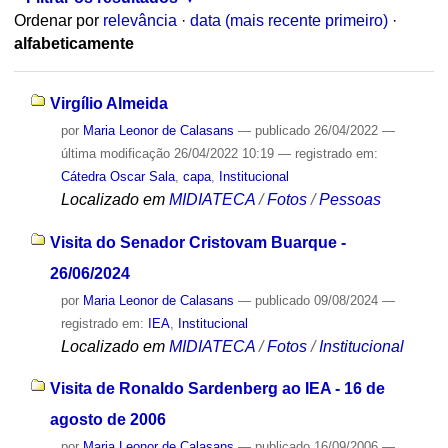
Ordenar por
relevância
·
data (mais recente primeiro)
·
alfabeticamente
Virgílio Almeida
por
Maria Leonor de Calasans
—
publicado
26/04/2022
—
última modificação
26/04/2022 10:19
— registrado em:
Cátedra Oscar Sala
,
capa
,
Institucional
Localizado em
MIDIATECA
/
Fotos
/
Pessoas
Visita do Senador Cristovam Buarque -
26/06/2024
por
Maria Leonor de Calasans
—
publicado
09/08/2024
—
registrado em:
IEA
,
Institucional
Localizado em
MIDIATECA
/
Fotos
/
Institucional
Visita de Ronaldo Sardenberg ao IEA - 16 de
agosto de 2006
por
Maria Leonor de Calasans
—
publicado
16/09/2006
—