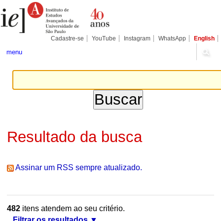
Ir
Ferramentas
Seções
para
Pessoais
o
conteúdo.
|
Cadastre-se
YouTube
Instagram
WhatsApp
English
Ir
para
menu
a
navegação
Resultado da busca
Assinar um RSS sempre atualizado.
482
itens atendem ao seu critério.
Filtrar os resultados