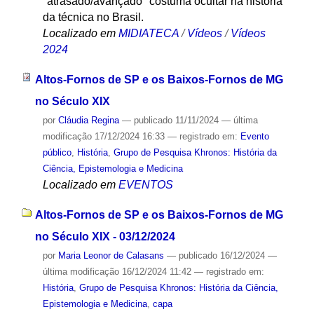
"atrasado/avançado" costuma ocultar na história
da técnica no Brasil.
Localizado em
MIDIATECA
/
Vídeos
/
Vídeos
2024
Altos-Fornos de SP e os Baixos-Fornos de MG
no Século XIX
por
Cláudia Regina
—
publicado
11/11/2024
—
última
modificação
17/12/2024 16:33
— registrado em:
Evento
público
,
História
,
Grupo de Pesquisa Khronos: História da
Ciência, Epistemologia e Medicina
Localizado em
EVENTOS
Altos-Fornos de SP e os Baixos-Fornos de MG
no Século XIX - 03/12/2024
por
Maria Leonor de Calasans
—
publicado
16/12/2024
—
última modificação
16/12/2024 11:42
— registrado em:
História
,
Grupo de Pesquisa Khronos: História da Ciência,
Epistemologia e Medicina
,
capa