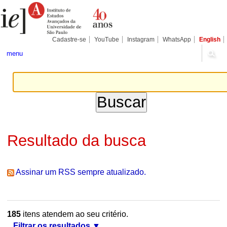
Ir
Ferramentas
Seções
para
Pessoais
o
conteúdo.
|
Cadastre-se
YouTube
Instagram
WhatsApp
English
Ir
para
menu
a
navegação
Resultado da busca
Assinar um RSS sempre atualizado.
185
itens atendem ao seu critério.
Filtrar os resultados