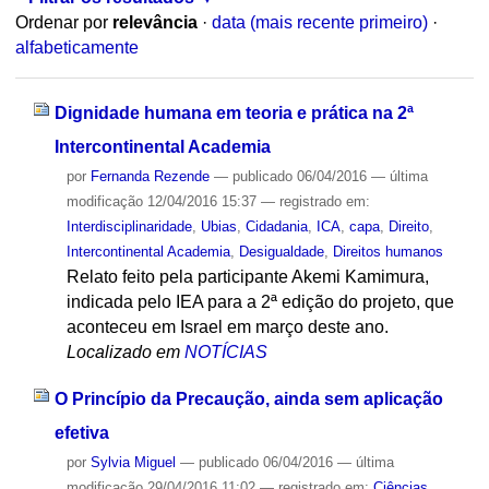
Ordenar por
relevância
·
data (mais recente primeiro)
·
alfabeticamente
Dignidade humana em teoria e prática na 2ª
Intercontinental Academia
por
Fernanda Rezende
—
publicado
06/04/2016
—
última
modificação
12/04/2016 15:37
— registrado em:
Interdisciplinaridade
,
Ubias
,
Cidadania
,
ICA
,
capa
,
Direito
,
Intercontinental Academia
,
Desigualdade
,
Direitos humanos
Relato feito pela participante Akemi Kamimura,
indicada pelo IEA para a 2ª edição do projeto, que
aconteceu em Israel em março deste ano.
Localizado em
NOTÍCIAS
O Princípio da Precaução, ainda sem aplicação
efetiva
por
Sylvia Miguel
—
publicado
06/04/2016
—
última
modificação
29/04/2016 11:02
— registrado em:
Ciências