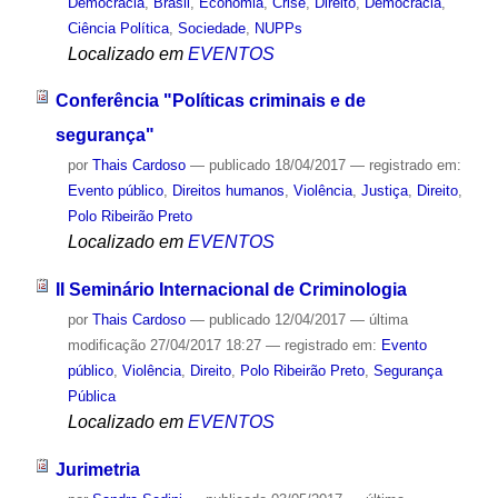
Democracia
,
Brasil
,
Economia
,
Crise
,
Direito
,
Democracia
,
Ciência Política
,
Sociedade
,
NUPPs
Localizado em
EVENTOS
Conferência "Políticas criminais e de
segurança"
por
Thais Cardoso
—
publicado
18/04/2017
— registrado em:
Evento público
,
Direitos humanos
,
Violência
,
Justiça
,
Direito
,
Polo Ribeirão Preto
Localizado em
EVENTOS
II Seminário Internacional de Criminologia
por
Thais Cardoso
—
publicado
12/04/2017
—
última
modificação
27/04/2017 18:27
— registrado em:
Evento
público
,
Violência
,
Direito
,
Polo Ribeirão Preto
,
Segurança
Pública
Localizado em
EVENTOS
Jurimetria