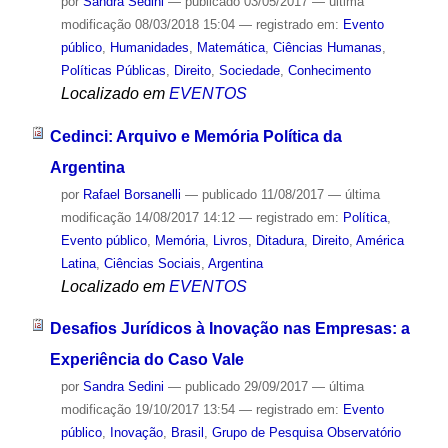
por
Sandra Sedini
—
publicado
03/05/2017
—
última
modificação
08/03/2018 15:04
— registrado em:
Evento
público
,
Humanidades
,
Matemática
,
Ciências Humanas
,
Políticas Públicas
,
Direito
,
Sociedade
,
Conhecimento
Localizado em
EVENTOS
Cedinci: Arquivo e Memória Política da
Argentina
por
Rafael Borsanelli
—
publicado
11/08/2017
—
última
modificação
14/08/2017 14:12
— registrado em:
Política
,
Evento público
,
Memória
,
Livros
,
Ditadura
,
Direito
,
América
Latina
,
Ciências Sociais
,
Argentina
Localizado em
EVENTOS
Desafios Jurídicos à Inovação nas Empresas: a
Experiência do Caso Vale
por
Sandra Sedini
—
publicado
29/09/2017
—
última
modificação
19/10/2017 13:54
— registrado em:
Evento
público
,
Inovação
,
Brasil
,
Grupo de Pesquisa Observatório