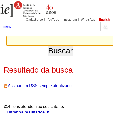
Ir
Ferramentas
Seções
para
Pessoais
o
conteúdo.
|
Cadastre-se
YouTube
Instagram
WhatsApp
English
Ir
para
menu
a
navegação
Resultado da busca
Assinar um RSS sempre atualizado.
214
itens atendem ao seu critério.
Filtrar os resultados