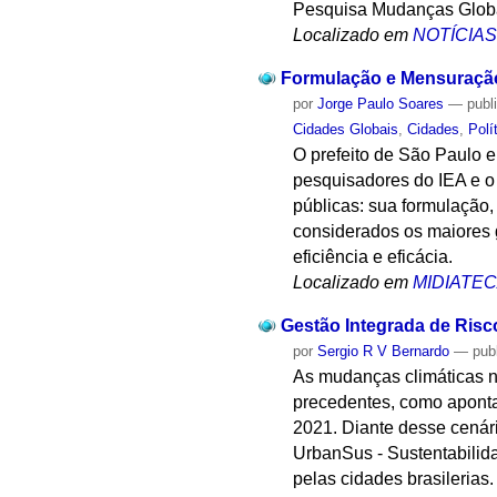
Pesquisa Mudanças Globai
Localizado em
NOTÍCIA
Formulação e Mensuração 
por
Jorge Paulo Soares
—
publ
Cidades Globais
,
Cidades
,
Polí
O prefeito de São Paulo 
pesquisadores do IEA e o 
públicas: sua formulação,
considerados os maiores 
eficiência e eficácia.
Localizado em
MIDIATE
Gestão Integrada de Risc
por
Sergio R V Bernardo
—
pub
As mudanças climáticas 
precedentes, como aponta
2021. Diante desse cenári
UrbanSus - Sustentabilid
pelas cidades brasilerias.