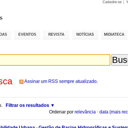
Cadastre-se
Busca
Busca
Avançad
OAS
EVENTOS
REVISTA
NOTÍCIAS
MIDIATECA
sca
Assinar um RSS sempre atualizado.
o.
Filtrar os resultados
Ordenar por
relevância
·
data (mais rec
ilidade Urbana - Gestão de Bacias Hidrográficas e Sustenta