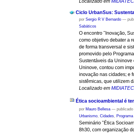
Localizado em
MIDIATE
Ciclo UrbanSus: Sustenta
por
Sergio R V Bernardo
—
pub
Sabáticos
O encontro "Inovação, Su
como objetivo debater a r
de forma transversal e si
promovido pelo Programa
Sustentáveis da Uninove 
Uninove, contou com impor
inovação nas cidades; e 
sistêmicas, que utilizem 
Localizado em
MIDIATE
Ética socioambiental é t
por
Mauro Bellesa
—
publicado
Urbanismo
,
Cidades
,
Programa
Seminário "Ética Socioamb
8h30, com organização d