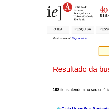
Ir
Ferramentas
Seções
para
Pessoais
o
conteúdo.
|
Ir
para
a
O IEA
PESQUISA
PESS
navegação
Você está aqui:
Página Inicial
Resultado da bu
108
itens atendem ao seu critéri
Ciclo UrbanSus: Sustentab