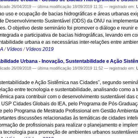
licado
26/04/2019
—
última modificação
18/09/2019 11:31
— registrado em:
ao uso e ocupação de bacias hidrográficas e áreas urbanas ex
de Desenvolvimento Sustentável (ODS) da ONU na implementaçã
es. O objetivo deste seminário foi promover o diálogo e reunir 
ntegrada e participativa de bacias hidrográficas, levando em c
tabilidade urbana e as necessárias inter-relações entre ambie
CA
/
Vídeos
/
Vídeos 2019
bilidade Urbana - Inovação, Sustentabilidade e Ação Sistê
licado
26/09/2018
—
última modificação
18/09/2019 11:52
— registrado em:
stentabilidade e Ação Sistêmica nas Cidades", segundo seminá
elação entre tecnologia e sustentabilidade, analisando como a t
stêmica para contribuir com o desenvolvimento sustentável das c
 USP Cidades Globais do IEA, pelo Programa de Pós-Graduaçã
e pelo Programa de Mestrado Profissional em Gestão Ambiental
tantes discussões relacionadas às temáticas de cidades inteli
formação de profissionais para realizar o planejamento e impl
da tecnologia para promoção de ambientes urbanos sustentávei