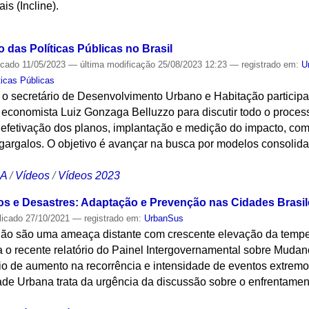
s (Incline).
S
das Políticas Públicas no Brasil
icado
11/05/2023
—
última modificação
25/08/2023 12:23
— registrado em:
U
ticas Públicas
e o secretário de Desenvolvimento Urbano e Habitação partici
economista Luiz Gonzaga Belluzzo para discutir todo o process
 efetivação dos planos, implantação e medição do impacto, com 
gargalos. O objetivo é avançar na busca por modelos consolid
CA
/
Vídeos
/
Vídeos 2023
os e Desastres: Adaptação e Prevenção nas Cidades Brasil
licado
27/10/2021
— registrado em:
UrbanSus
não são uma ameaça distante com crescente elevação da tempe
 o recente relatório do Painel Intergovernamental sobre Mudan
o de aumento na recorrência e intensidade de eventos extremos
ade Urbana trata da urgência da discussão sobre o enfrentamen