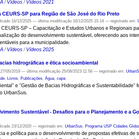
CA
/
Vídeos
/
Vídeos 2021
 CEURS-SP para Região de São José do Rio Preto
licado
16/12/2025
—
última modificação
16/12/2025 15:14
— registrado em:
CEURS-SP – Capacitação e Estudos Urbanos e Regionais para
alização do desenvolvimento sustentável, oferecendo aos inte
entáveis para a municipalidade.
CA
/
Vídeos
/
Vídeos 2025
cias hidrográficas e ética socioambiental
27/05/2019
—
última modificação
25/08/2023 11:56
— registrado em:
Urban
ade
,
Livros
,
Publicações
,
Água
,
capa
iental" e "Gestão de Bacias Hidrográficas e Sustentabilidade"
lo UrbanSus.
S
vimento Sustentável - Desafios para o Planejamento e a G
licado
23/12/2020
— registrado em:
UrbanSus
,
Programa USP Cidades Globa
ia e política para o desenvolvimento de propostas efetivas de 