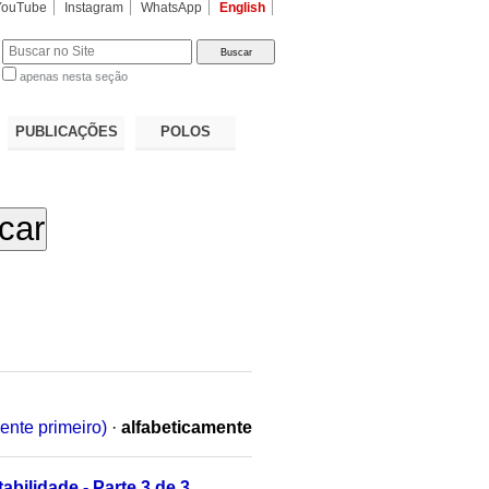
YouTube
Instagram
WhatsApp
English
apenas nesta seção
a…
PUBLICAÇÕES
POLOS
ente primeiro)
·
alfabeticamente
bilidade - Parte 3 de 3