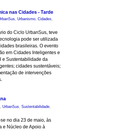
mica nas Cidades - Tarde
UrbanSus
,
Urbanismo
,
Cidades
,
rio do Ciclo UrbanSus, teve
ecnologia pode ser utilizada
idades brasileiras. O evento
o em Cidades Inteligentes e
 e Sustentabilidade da
gentes; cidades sustentáveis;
ementação de intervenções
s.
ana
o
,
UrbanSus
,
Sustentabilidade
,
-se no dia 23 de maio, às
 e Núcleo de Apoio à