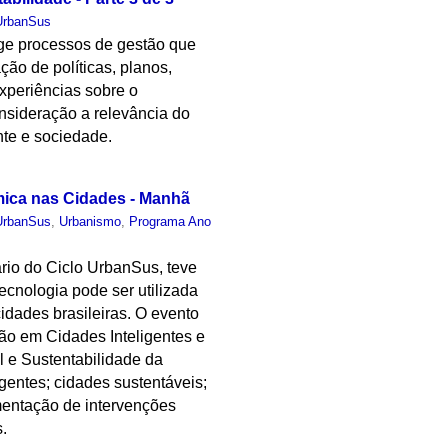
UrbanSus
ige processos de gestão que
o de políticas, planos,
experiências sobre o
onsideração a relevância do
nte e sociedade.
mica nas Cidades - Manhã
UrbanSus
,
Urbanismo
,
Programa Ano
rio do Ciclo UrbanSus, teve
ecnologia pode ser utilizada
idades brasileiras. O evento
o em Cidades Inteligentes e
 e Sustentabilidade da
gentes; cidades sustentáveis;
ementação de intervenções
s.