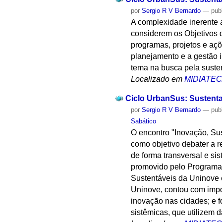
por
Sergio R V Bernardo
—
pub
A complexidade inerente 
considerem os Objetivos 
programas, projetos e açõ
planejamento e a gestão i
tema na busca pela susten
Localizado em
MIDIATE
Ciclo UrbanSus: Sustenta
por
Sergio R V Bernardo
—
pub
Sabático
O encontro "Inovação, Su
como objetivo debater a r
de forma transversal e si
promovido pelo Programa
Sustentáveis da Uninove 
Uninove, contou com impor
inovação nas cidades; e 
sistêmicas, que utilizem 