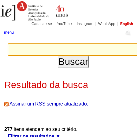
Ir
Ferramentas
Seções
para
Pessoais
o
conteúdo.
|
Cadastre-se
YouTube
Instagram
WhatsApp
English
Ir
para
menu
a
navegação
Resultado da busca
Assinar um RSS sempre atualizado.
277
itens atendem ao seu critério.
Filtrar os resultados