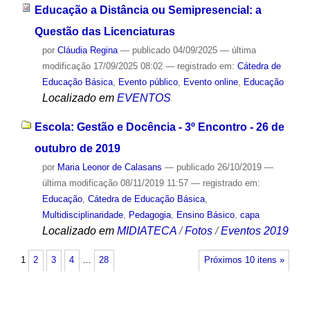
Educação a Distância ou Semipresencial: a
Questão das Licenciaturas
por
Cláudia Regina
—
publicado
04/09/2025
—
última
modificação
17/09/2025 08:02
— registrado em:
Cátedra de
Educação Básica
,
Evento público
,
Evento online
,
Educação
Localizado em
EVENTOS
Escola: Gestão e Docência - 3º Encontro - 26 de
outubro de 2019
por
Maria Leonor de Calasans
—
publicado
26/10/2019
—
última modificação
08/11/2019 11:57
— registrado em:
Educação
,
Cátedra de Educação Básica
,
Multidisciplinaridade
,
Pedagogia
,
Ensino Básico
,
capa
Localizado em
MIDIATECA
/
Fotos
/
Eventos 2019
1
2
3
4
…
28
Próximos 10 itens »