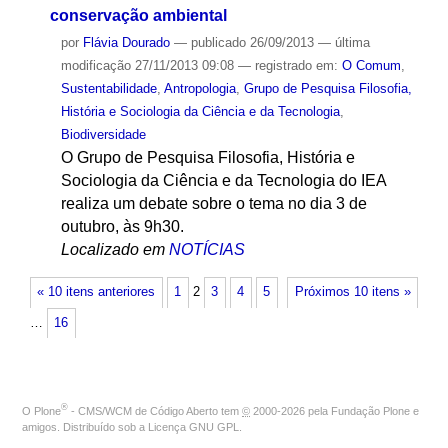
conservação ambiental
por
Flávia Dourado
—
publicado
26/09/2013
—
última
modificação
27/11/2013 09:08
— registrado em:
O Comum
,
Sustentabilidade
,
Antropologia
,
Grupo de Pesquisa Filosofia,
História e Sociologia da Ciência e da Tecnologia
,
Biodiversidade
O Grupo de Pesquisa Filosofia, História e
Sociologia da Ciência e da Tecnologia do IEA
realiza um debate sobre o tema no dia 3 de
outubro, às 9h30.
Localizado em
NOTÍCIAS
« 10 itens anteriores
1
2
3
4
5
Próximos 10 itens »
…
16
®
O
Plone
- CMS/WCM de Código Aberto
tem
©
2000-2026 pela
Fundação Plone
e
amigos. Distribuído sob a
Licença GNU GPL
.