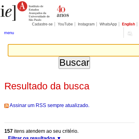
Ir
Ferramentas
Seções
para
Pessoais
o
conteúdo.
|
Cadastre-se
YouTube
Instagram
WhatsApp
English
Ir
para
menu
a
navegação
Resultado da busca
Assinar um RSS sempre atualizado.
157
itens atendem ao seu critério.
Filtrar os resultados