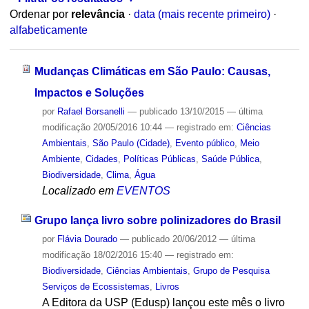
Ordenar por
relevância
·
data (mais recente primeiro)
·
alfabeticamente
Mudanças Climáticas em São Paulo: Causas,
Impactos e Soluções
por
Rafael Borsanelli
—
publicado
13/10/2015
—
última
modificação
20/05/2016 10:44
— registrado em:
Ciências
Ambientais
,
São Paulo (Cidade)
,
Evento público
,
Meio
Ambiente
,
Cidades
,
Políticas Públicas
,
Saúde Pública
,
Biodiversidade
,
Clima
,
Água
Localizado em
EVENTOS
Grupo lança livro sobre polinizadores do Brasil
por
Flávia Dourado
—
publicado
20/06/2012
—
última
modificação
18/02/2016 15:40
— registrado em:
Biodiversidade
,
Ciências Ambientais
,
Grupo de Pesquisa
Serviços de Ecossistemas
,
Livros
A Editora da USP (Edusp) lançou este mês o livro