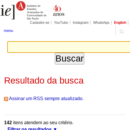
Ir
Ferramentas
Seções
para
Pessoais
o
conteúdo.
|
Cadastre-se
YouTube
Instagram
WhatsApp
English
Ir
para
menu
a
navegação
Resultado da busca
Assinar um RSS sempre atualizado.
142
itens atendem ao seu critério.
Filtrar os resultados