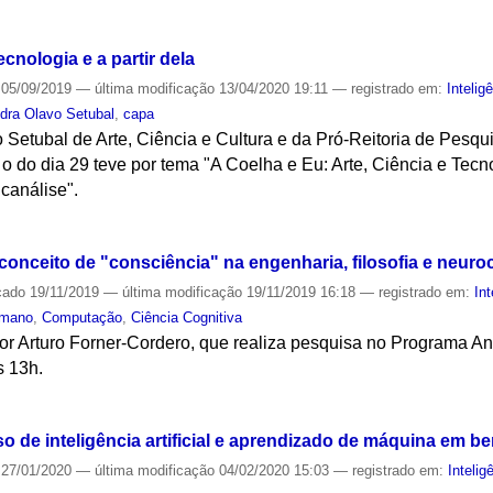
S
cnologia e a partir dela
05/09/2019
—
última modificação
13/04/2020 19:11
— registrado em:
Inteligê
dra Olavo Setubal
,
capa
Setubal de Arte, Ciência e Cultura e da Pró-Reitoria de Pesqui
o do dia 29 teve por tema "A Coelha e Eu: Arte, Ciência e Tecnol
icanálise".
S
onceito de "consciência" na engenharia, filosofia e neuro
cado
19/11/2019
—
última modificação
19/11/2019 16:18
— registrado em:
Int
umano
,
Computação
,
Ciência Cognitiva
or Arturo Forner-Cordero, que realiza pesquisa no Programa An
s 13h.
S
so de inteligência artificial e aprendizado de máquina em be
27/01/2020
—
última modificação
04/02/2020 15:03
— registrado em:
Inteligê