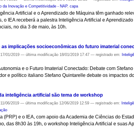
o da Inovação e Competitividade - NAP
,
capa
ência Artificial e o Aprendizado de Máquina têm ganhado relevâ
 o IEA receberá a palestra Inteligência Artificial e Aprendizad
iais, no dia 3 de maio, às 10h.
S
te as implicações socioeconômicas do futuro imaterial cone
17/01/2019
—
última modificação
18/01/2019 17:47
— registrado em:
Inteligê
tonomia e o Futuro Imaterial Conectado: Debate com Stefano Qu
dor e político italiano Stefano Quintarelle debate os impactos do
S
a inteligência artificial são tema de workshop
11/06/2019
—
última modificação
12/06/2019 12:59
— registrado em:
Inteligê
ação
sa (PRP) e o IEA, com apoio da Academia de Ciências do Estad
ho, das 8h30 às 19h, o workshop Inteligência Artificial e suas 