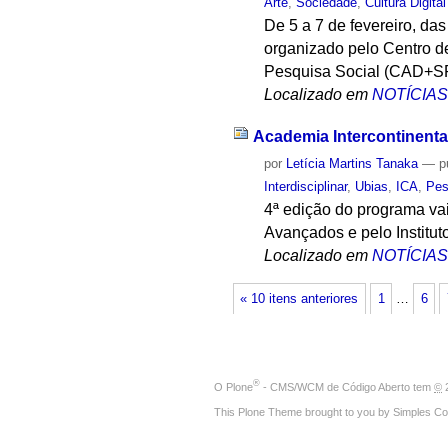
Arte
,
Sociedade
,
Cultura Digital
De 5 a 7 de fevereiro, da
organizado pelo Centro de
Pesquisa Social (CAD+SR,
Localizado em
NOTÍCIA
Academia Intercontinental 
por
Letícia Martins Tanaka
—
p
Interdisciplinar
,
Ubias
,
ICA
,
Pes
4ª edição do programa vai 
Avançados e pelo Institu
Localizado em
NOTÍCIA
« 10 itens anteriores
1
…
6
®
O
Plone
- CMS/WCM de Código Aberto
tem
©
2
This Plone Theme brought to you by
Simples Co