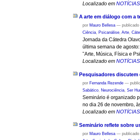
Localizado em
NOTÍCIA
A arte em diálogo com a te
por
Mauro Bellesa
—
publicado
Ciência
,
Psicanálise
,
Arte
,
Cáte
Jornada da Cátedra Olavo 
última semana de agosto: 
"Arte, Música, Física e Ps
Localizado em
NOTÍCIA
Pesquisadores discutem c
por
Fernanda Rezende
—
publi
Sabático
,
Neurociência
,
Ser H
Seminário é organizado p
no dia 26 de novembro, à
Localizado em
NOTÍCIA
Seminário reflete sobre u
por
Mauro Bellesa
—
publicado