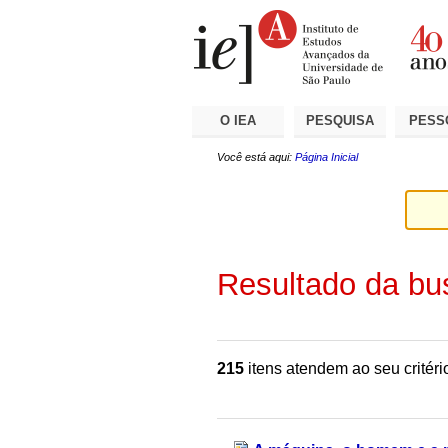
Ir
Ferramentas
Seções
para
Pessoais
o
conteúdo.
|
Ir
para
a
O IEA
PESQUISA
PESS
navegação
Você está aqui:
Página Inicial
Resultado da bu
215
itens atendem ao seu critéri