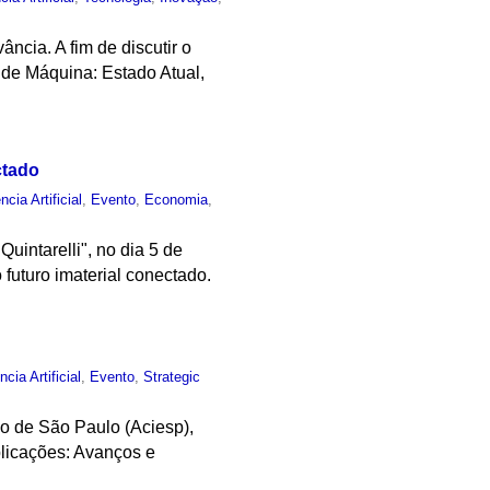
ncia. A fim de discutir o
o de Máquina: Estado Atual,
ctado
ncia Artificial
,
Evento
,
Economia
,
intarelli", no dia 5 de
 futuro imaterial conectado.
ncia Artificial
,
Evento
,
Strategic
o de São Paulo (Aciesp),
Aplicações: Avanços e