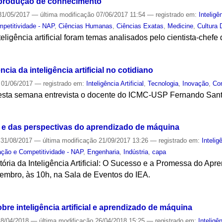
 produção de conhecimento
1/05/2017
—
última modificação
07/06/2017 11:54
— registrado em:
Inteligên
mpetitividade - NAP
,
Ciências Humanas
,
Ciências Exatas
,
Medicine
,
Cultura D
eligência artificial foram temas analisados pelo cientista-chef
S
cia da inteligência artificial no cotidiano
01/06/2017
— registrado em:
Inteligência Artificial
,
Tecnologia
,
Inovação
,
Co
nesta semana entrevista o docente do ICMC-USP Fernando San
S
 e das perspectivas do aprendizado de máquina
31/08/2017
—
última modificação
21/09/2017 13:26
— registrado em:
Inteligê
ação e Competitividade - NAP
,
Engenharia
,
Indústria
,
capa
itória da Inteligência Artificial: O Sucesso e a Promessa do Ap
tembro, às 10h, na Sala de Eventos do IEA.
S
bre inteligência artificial e aprendizado de máquina
8/04/2018
—
última modificação
26/04/2018 15:25
— registrado em:
Inteligên