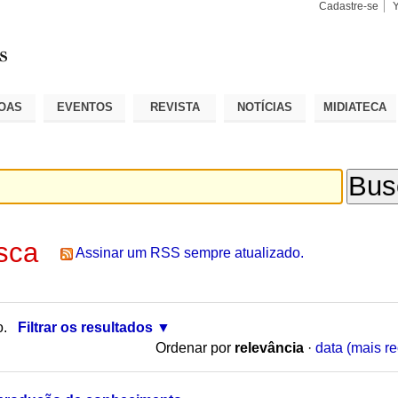
Cadastre-se
Busca
Busca
Avançad
OAS
EVENTOS
REVISTA
NOTÍCIAS
MIDIATECA
sca
Assinar um RSS sempre atualizado.
o.
Filtrar os resultados
Ordenar por
relevância
·
data (mais re