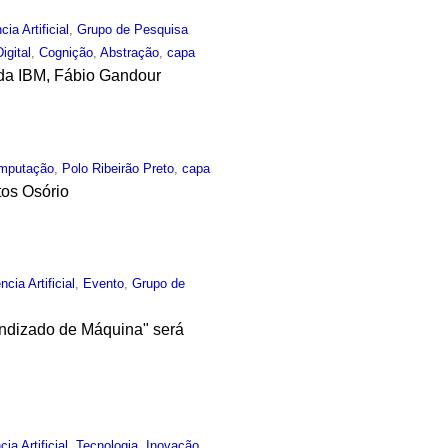
cia Artificial
,
Grupo de Pesquisa
igital
,
Cognição
,
Abstração
,
capa
e da IBM, Fábio Gandour
mputação
,
Polo Ribeirão Preto
,
capa
tos Osório
ncia Artificial
,
Evento
,
Grupo de
rendizado de Máquina" será
cia Artificial
,
Tecnologia
,
Inovação
,