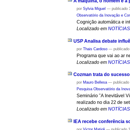
A máquina, o homem e a
por
Sylvia Miguel
—
publicado
3
Observatório da Inovação e Co
Cognição automática e int
Localizado em
NOTÍCIA
USP Analisa debate influên
por
Thais Cardoso
—
publicado
Programa que vai ao ar 
Localizado em
NOTÍCIA
Cozman trata do sucesso
por
Mauro Bellesa
—
publicado
Pesquisa Observatório da Inov
Seminário "A Inevitável V
realizado no dia 22 de se
Localizado em
NOTÍCIA
IEA recebe conferência so
por
Victor Matioli
—
publicado
1