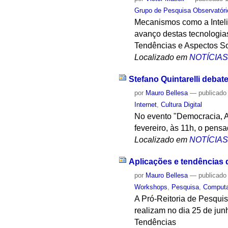
Grupo de Pesquisa Observatóri
Mecanismos como a Intelig
avanço destas tecnologias,
Tendências e Aspectos Soc
Localizado em
NOTÍCIA
Stefano Quintarelli deba
por
Mauro Bellesa
—
publicado
Internet
,
Cultura Digital
No evento "Democracia, Au
fevereiro, às 11h, o pensa
Localizado em
NOTÍCIA
Aplicações e tendências d
por
Mauro Bellesa
—
publicado
Workshops
,
Pesquisa
,
Comput
A Pró-Reitoria de Pesqui
realizam no dia 25 de jun
Tendências