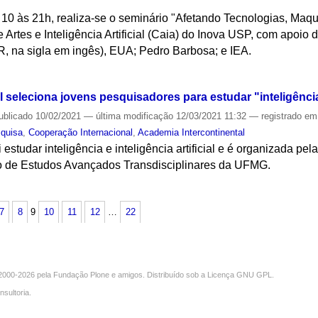
s 10 às 21h, realiza-se o seminário "Afetando Tecnologias, Maqu
 Artes e Inteligência Artificial (Caia) do Inova USP, com apoio 
 na sigla em ingês), EUA; Pedro Barbosa; e IEA.
S
seleciona jovens pesquisadores para estudar "inteligência e
ublicado
10/02/2021
—
última modificação
12/03/2021 11:32
— registrado e
quisa
,
Cooperação Internacional
,
Academia Intercontinental
estudar inteligência e inteligência artificial e é organizada pe
to de Estudos Avançados Transdisciplinares da UFMG.
S
7
8
9
10
11
12
…
22
000-2026 pela
Fundação Plone
e amigos. Distribuído sob a
Licença GNU GPL
.
nsultoria
.