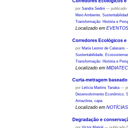
Corredores Ecológicos e
por
Sandra Sedini
—
publicado
Meio Ambiente
,
Sustentabilida
Transformação: História e Pers
Localizado em
EVENTO
Corredores Ecológicos e 
por
Maria Leonor de Calasans
Sustentabilidade
,
Ecossistema
Transformação: História e Pers
Localizado em
MIDIATE
Curta-metragem baseado 
por
Letícia Martins Tanaka
—
p
Desenvolvimento Econômico
,
S
Amazônia
,
capa
Localizado em
NOTÍCIA
Degradação e conservaç
por
Victor Matioli
—
publicado
0