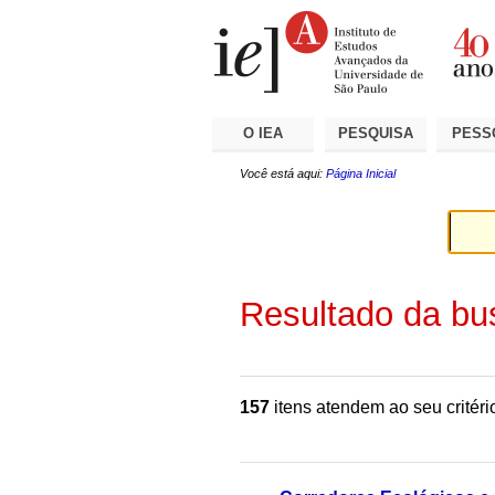
Ir
Ferramentas
Seções
para
Pessoais
o
conteúdo.
|
Ir
para
a
O IEA
PESQUISA
PESS
navegação
Você está aqui:
Página Inicial
Resultado da bu
157
itens atendem ao seu critéri