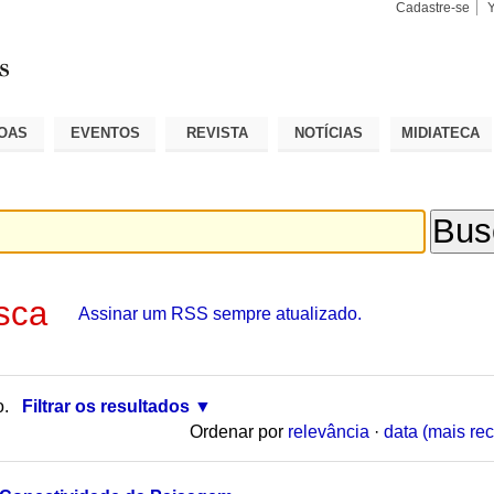
Cadastre-se
Busca
Busca
Avançad
OAS
EVENTOS
REVISTA
NOTÍCIAS
MIDIATECA
sca
Assinar um RSS sempre atualizado.
o.
Filtrar os resultados
Ordenar por
relevância
·
data (mais rec