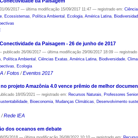
 Conectividade da Paisagem
01/06/2017
—
última modificação
15/09/2017 11:47
— registrado em:
Ciência
de
,
Ecossistemas
,
Política Ambiental
,
Ecologia
,
América Latina
,
Biodiversida
pectivas
S
Conectividade da Paisagem - 26 de junho de 2017
—
publicado
26/06/2017
—
última modificação
29/06/2017 18:09
— registrad
s
,
Política Ambiental
,
Ciências Exatas
,
América Latina
,
Biodiversidade
,
Clima
pectivas
,
Ecologia
CA
/
Fotos
/
Eventos 2017
no projeto Amazônia 4.0 vence prêmio de melhor documentá
ublicado
18/05/2021
— registrado em:
Recursos Naturais
,
Professores Senio
ustentabilidade
,
Bioeconomia
,
Mudanças Climáticas
,
Desenvolvimento suste
S
/
Rede IEA
ão dos oceanos em debate
8/05/2018
—
última modificação
26/08/2022 10:10
— registrado em:
Recurso