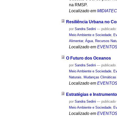
na RMSP.
Localizado em
MIDIATE
Resiliência Urbana no Co
por
Sandra Sedini
—
publicado
Meio Ambiente e Sociedade
,
Ev
Alimentar
,
Água
,
Recursos Natu
Localizado em
EVENTO
O Futuro dos Oceanos
por
Sandra Sedini
—
publicado
Meio Ambiente e Sociedade
,
Ev
Naturais
,
Mudanças Climáticas
Localizado em
EVENTO
Estratégias e Instrument
por
Sandra Sedini
—
publicado
Meio Ambiente e Sociedade
,
Ev
Localizado em
EVENTO