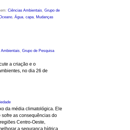
o em:
Ciências Ambientais
,
Grupo de
Oceano
,
Água
,
capa
,
Mudanças
s Ambientais
,
Grupo de Pesquisa
ute a criação e o
mbientes, no dia 26 de
iedade
xo da média climatológica. Ele
e sofre as consequências do
 regiões Centro-Oeste,
melhorar a segurança hídrica