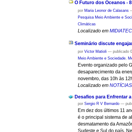
O Futuro dos Oceanos - 8
por
Maria Leonor de Calasans
Pesquisa Meio Ambiente e Soc
Climáticas
Localizado em
MIDIATE
Seminário discute engaja
por
Victor Matioli
—
publicado
0
Meio Ambiente e Sociedade
,
Me
Evento organizado pelo G
desaparecimento da energ
novembro, das 10h às 12
Localizado em
NOTÍCIA
Desafios para Enfrentar 
por
Sergio R V Bernardo
—
pub
Em dez dos últimos 11 an
é o principal sistema de
desmatamento da Amazônia
Sudeste e Sul do país. Ne