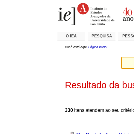
Ir
Ferramentas
Seções
para
Pessoais
o
conteúdo.
|
Ir
para
a
O IEA
PESQUISA
PESS
navegação
Você está aqui:
Página Inicial
Resultado da bu
330
itens atendem ao seu critéri