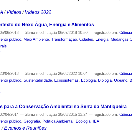
CA
/
Vídeos
/
Vídeos 2022
ntexto do Nexo Água, Energia e Alimentos
05/06/2018
—
última modificação
06/07/2018 10:50
— registrado em:
Ciênci
ento público
,
Meio Ambiente
,
Transformação
,
Cidades
,
Energia
,
Mudanças C
rais
S
23/04/2018
—
última modificação
26/08/2022 10:04
— registrado em:
Ciênci
ento público
,
Sustentabilidade
,
Ecossistemas
,
Ecologia
,
Biologia
,
Oceano
,
B
S
os para a Conservação Ambiental na Serra da Mantiqueira
02/04/2014
—
última modificação
30/09/2015 13:24
— registrado em:
Ciênci
ento público
,
Geografia
,
Política Ambiental
,
Ecologia
,
IEA
S
/
Eventos e Reuniões