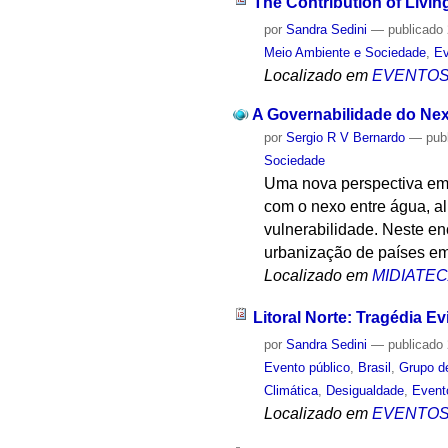
The Contribution of Livin
por
Sandra Sedini
—
publicado
Meio Ambiente e Sociedade
,
Ev
Localizado em
EVENTO
A Governabilidade do Ne
por
Sergio R V Bernardo
—
pub
Sociedade
Uma nova perspectiva em 
com o nexo entre água, a
vulnerabilidade. Neste en
urbanização de países em
Localizado em
MIDIATE
Litoral Norte: Tragédia Ev
por
Sandra Sedini
—
publicado
Evento público
,
Brasil
,
Grupo d
Climática
,
Desigualdade
,
Event
Localizado em
EVENTO