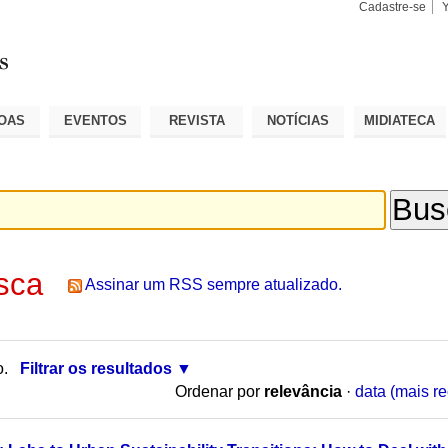
Cadastre-se
Busca
Busca
Avançad
OAS
EVENTOS
REVISTA
NOTÍCIAS
MIDIATECA
sca
Assinar um RSS sempre atualizado.
o.
Filtrar os resultados
Ordenar por
relevância
·
data (mais re