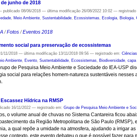
 de junho de 2018
—
publicado
08/06/2018
—
última modificação
26/08/2022 10:02
— registrad
iedade
,
Meio Ambiente
,
Sustentabilidade
,
Ecossistemas
,
Ecologia
,
Biologia
,
CA
/
Fotos
/
Eventos 2018
mento social para preservação de ecossistemas
1/11/2018
—
última modificação
13/11/2018 09:56
— registrado em:
Ciência
io Ambiente
,
Evento
,
Sustentabilidade
,
Ecossistemas
,
Biodiversidade
,
capa
rupo de Pesquisa Meio Ambiente e Sociedade do IEA-USP disc
ia social para relações homem-natureza sustentáveis nesses a
h.
S
a Escassez Hídrica na RMSP
licado
16/11/2022
— registrado em:
Grupo de Pesquisa Meio Ambiente e Soc
os, o volume anual de chuvas no Sistema Cantareira ficou abai
 abastecimento da Região Metropolitana de São Paulo (RMSP), 
, a qual repõe a umidade na atmosfera, ajudando a irrigar as
sse contexto, este evento debateu o que é possível fazer para 