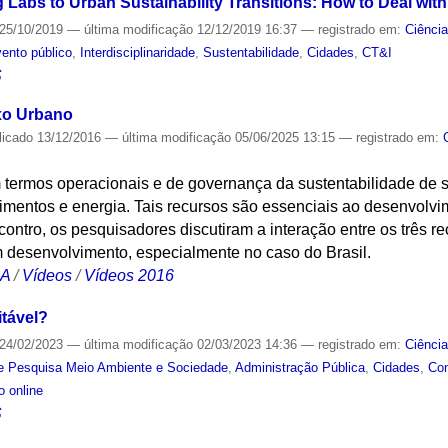
g Labs to Urban Sustainability Transitions: How to Deal wit
25/10/2019
—
última modificação
12/12/2019 16:37
— registrado em:
Ciênci
ento público
,
Interdisciplinaridade
,
Sustentabilidade
,
Cidades
,
CT&I
S
xo Urbano
licado
13/12/2016
—
última modificação
05/06/2025 13:15
— registrado em:
termos operacionais e de governança da sustentabilidade de s
limentos e energia. Tais recursos são essenciais ao desenvol
contro, os pesquisadores discutiram a interação entre os três 
 desenvolvimento, especialmente no caso do Brasil.
CA
/
Vídeos
/
Vídeos 2016
itável?
24/02/2023
—
última modificação
02/03/2023 14:36
— registrado em:
Ciênci
e Pesquisa Meio Ambiente e Sociedade
,
Administração Pública
,
Cidades
,
Con
o online
S