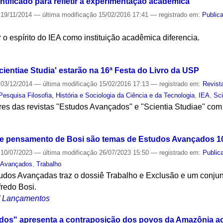
ntificado para refletir a experimentação acadêmica
19/11/2014
—
última modificação
15/02/2016 17:41
— registrado em:
Public
r o espírito do IEA como instituição acadêmica diferencia.
S
ientiae Studia' estarão na 16ª Festa do Livro da USP
03/12/2014
—
última modificação
15/02/2016 17:13
— registrado em:
Revist
esquisa Filosofia, História e Sociologia da Ciência e da Tecnologia
,
IEA
,
Sci
ares das revistas "Estudos Avançados" e "Scientia Studiae" co
S
o e pensamento de Bosi são temas de Estudos Avançados 1
10/07/2023
—
última modificação
26/07/2023 15:50
— registrado em:
Public
 Avançados
,
Trabalho
udos Avançadas traz o dossiê Trabalho e Exclusão e um conjunto
lfredo Bosi.
/
Lançamentos
dos" apresenta a contraposição dos povos da Amazônia a