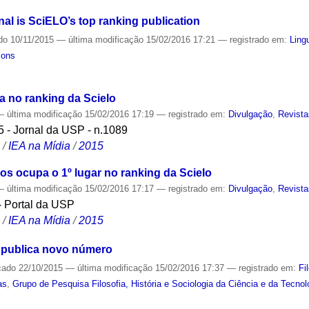
l is SciELO’s top ranking publication
do
10/11/2015
—
última modificação
15/02/2016 17:21
— registrado em:
Ling
ions
ra no ranking da Scielo
—
última modificação
15/02/2016 17:19
— registrado em:
Divulgação
,
Revist
 - Jornal da USP - n.1089
S
/
IEA na Mídia
/
2015
s ocupa o 1º lugar no ranking da Scielo
—
última modificação
15/02/2016 17:17
— registrado em:
Divulgação
,
Revist
- Portal da USP
S
/
IEA na Mídia
/
2015
' publica novo número
cado
22/10/2015
—
última modificação
15/02/2016 17:37
— registrado em:
Fi
as
,
Grupo de Pesquisa Filosofia, História e Sociologia da Ciência e da Tecnol