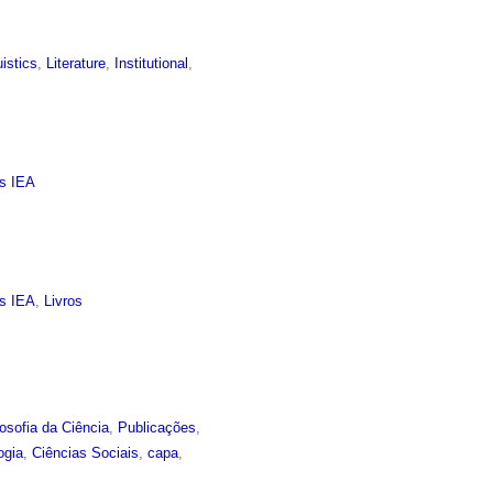
uistics
,
Literature
,
Institutional
,
as IEA
as IEA
,
Livros
losofia da Ciência
,
Publicações
,
ogia
,
Ciências Sociais
,
capa
,