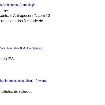
as Ambientais
,
Arqueologia
,
a
,
capa
contra o Antropoceno", com 10
s relacionados à cidade de
,
Site
,
Revistas IEA
,
Divulgação
,
e do IEA.
ias internacionais
,
Ubias
,
Revistas
stitutos de estudos