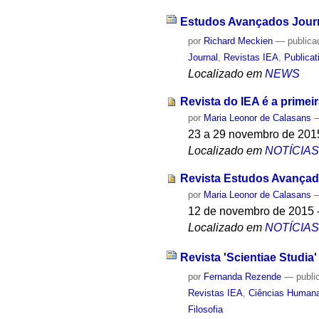
Estudos Avançados Journa
por
Richard Meckien
—
publica
Journal
,
Revistas IEA
,
Publicat
Localizado em
NEWS
Revista do IEA é a primei
por
Maria Leonor de Calasans
23 a 29 novembro de 2015
Localizado em
NOTÍCIA
Revista Estudos Avançado
por
Maria Leonor de Calasans
12 de novembro de 2015 
Localizado em
NOTÍCIA
Revista 'Scientiae Studia
por
Fernanda Rezende
—
publi
Revistas IEA
,
Ciências Human
Filosofia