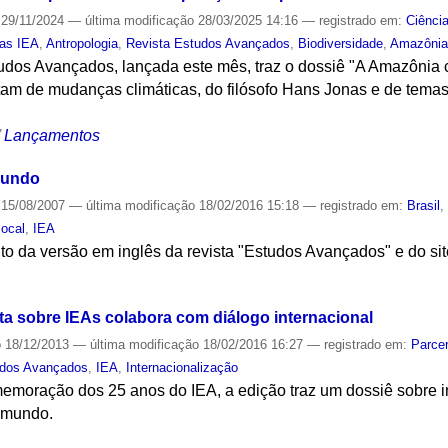
29/11/2024
—
última modificação
28/03/2025 14:16
— registrado em:
Ciênci
tas IEA
,
Antropologia
,
Revista Estudos Avançados
,
Biodiversidade
,
Amazôni
tudos Avançados, lançada este mês, traz o dossiê "A Amazônia 
atam de mudanças climáticas, do filósofo Hans Jonas e de tema
/
Lançamentos
mundo
15/08/2007
—
última modificação
18/02/2016 15:18
— registrado em:
Brasil
local
,
IEA
o da versão em inglês da revista "Estudos Avançados" e do sit
S
ta sobre IEAs colabora com diálogo internacional
o
18/12/2013
—
última modificação
18/02/2016 16:27
— registrado em:
Parcer
udos Avançados
,
IEA
,
Internacionalização
oração dos 25 anos do IEA, a edição traz um dossiê sobre in
 mundo.
S