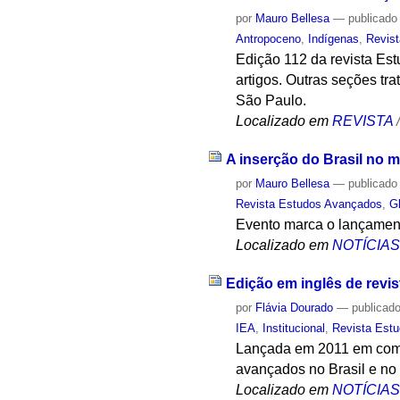
por
Mauro Bellesa
—
publicado
Antropoceno
,
Indígenas
,
Revis
Edição 112 da revista Es
artigos. Outras seções tr
São Paulo.
Localizado em
REVISTA
A inserção do Brasil no 
por
Mauro Bellesa
—
publicado
Revista Estudos Avançados
,
G
Evento marca o lançament
Localizado em
NOTÍCIA
Edição em inglês de revis
por
Flávia Dourado
—
publicad
IEA
,
Institucional
,
Revista Est
Lançada em 2011 em comem
avançados no Brasil e no
Localizado em
NOTÍCIA