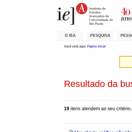
Ir
Ferramentas
Seções
para
Pessoais
o
conteúdo.
|
Ir
para
a
O IEA
PESQUISA
PESS
navegação
Você está aqui:
Página Inicial
Resultado da bu
19
itens atendem ao seu critério.