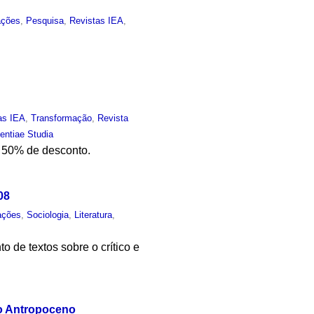
ações
,
Pesquisa
,
Revistas IEA
,
as IEA
,
Transformação
,
Revista
entiae Studia
m 50% de desconto.
08
ações
,
Sociologia
,
Literatura
,
 de textos sobre o crítico e
o Antropoceno