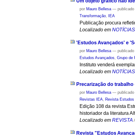
Um objeto gráfico não ide
por
Mauro Bellesa
—
publicado
Transformação
,
IEA
Publicação procura refleti
Localizado em
NOTÍCIA
'Estudos Avançados' e 'Sc
por
Mauro Bellesa
—
publicado
Estudos Avançados
,
Grupo de P
Instituto venderá exempl
Localizado em
NOTÍCIA
Precarização do trabalh
por
Mauro Bellesa
—
publicado
Revistas IEA
,
Revista Estudos
Edição 108 da revista Est
historiador da literatura A
Localizado em
REVISTA
Revista "Estudos Avança