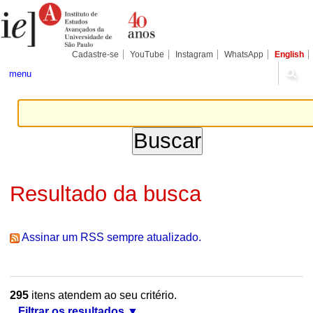
Ir
Ferramentas
Seções
para
Pessoais
o
conteúdo.
|
Cadastre-se
YouTube
Instagram
WhatsApp
English
Ir
para
menu
a
navegação
Resultado da busca
Assinar um RSS sempre atualizado.
295
itens atendem ao seu critério.
Filtrar os resultados