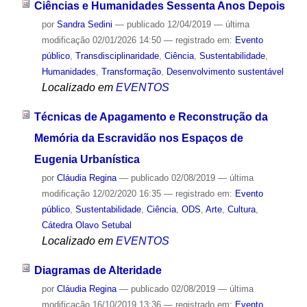
Ciências e Humanidades Sessenta Anos Depois
por
Sandra Sedini
—
publicado
12/04/2019
—
última
modificação
02/01/2026 14:50
— registrado em:
Evento
público
,
Transdisciplinaridade
,
Ciência
,
Sustentabilidade
,
Humanidades
,
Transformação
,
Desenvolvimento sustentável
Localizado em
EVENTOS
Técnicas de Apagamento e Reconstrução da
Memória da Escravidão nos Espaços de
Eugenia Urbanística
por
Cláudia Regina
—
publicado
02/08/2019
—
última
modificação
12/02/2020 16:35
— registrado em:
Evento
público
,
Sustentabilidade
,
Ciência
,
ODS
,
Arte
,
Cultura
,
Cátedra Olavo Setubal
Localizado em
EVENTOS
Diagramas de Alteridade
por
Cláudia Regina
—
publicado
02/08/2019
—
última
modificação
16/10/2019 13:36
— registrado em:
Evento