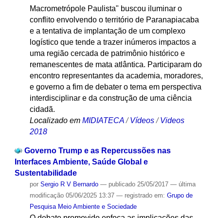
Macrometrópole Paulista" buscou iluminar o
conflito envolvendo o território de Paranapiacaba
e a tentativa de implantação de um complexo
logístico que tende a trazer inúmeros impactos a
uma região cercada de patrimônio histórico e
remanescentes de mata atlântica. Participaram do
encontro representantes da academia, moradores,
e governo a fim de debater o tema em perspectiva
interdisciplinar e da construção de uma ciência
cidadã.
Localizado em
MIDIATECA
/
Vídeos
/
Videos
2018
Governo Trump e as Repercussões nas
Interfaces Ambiente, Saúde Global e
Sustentabilidade
por
Sergio R V Bernardo
—
publicado
25/05/2017
—
última
modificação
05/06/2025 13:37
— registrado em:
Grupo de
Pesquisa Meio Ambiente e Sociedade
O debate promovido enfoca as implicações das