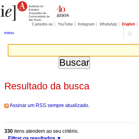
Ir
Ferramentas
Seções
para
Pessoais
o
conteúdo.
|
Cadastre-se
YouTube
Instagram
WhatsApp
English
Ir
para
menu
a
navegação
Resultado da busca
Assinar um RSS sempre atualizado.
330
itens atendem ao seu critério.
Filtrar os resultados