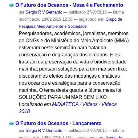
O Futuro dos Oceanos - Mesa 4 e Fechamento
por
Sergio R V Bernardo
—
publicado
27/06/2018
—
última
modificação
18/09/2019 12:38
— registrado em:
Grupo de
Pesquisa Meio Ambiente e Sociedade
Pesquisadores, acadêmicos, jornalistas, membros
de ONGs e do Ministério do Meio Ambiente (MMA)
estiveram neste seminário para tratar da
conservação e degradação dos oceanos. Eles
trataram da preservação da vida e biodiversidade
marinha; pensam soluções para um mar sem lixo;
discutiram os efeitos das mudanças climáticas
nos oceanos e estratégias para a conservação
marinha. O tema desta quarta e última mesa foi:
SOLUÇÕES PARA UM MAR SEM LIXO
Localizado em
MIDIATECA
/
Vídeos
/
Videos
2018
O Futuro dos Oceanos - Lançamento
por
Sergio R V Bernardo
—
publicado
27/06/2018
—
última
modificação
18/09/2019 12:00
— registrado em:
Grupo de