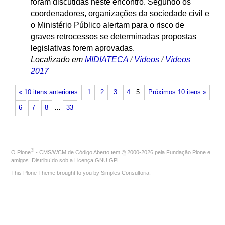
foram discutidas neste encontro. Segundo os
coordenadores, organizações da sociedade civil e
o Ministério Público alertam para o risco de
graves retrocessos se determinadas propostas
legislativas forem aprovadas.
Localizado em
MIDIATECA
/
Vídeos
/
Vídeos
2017
« 10 itens anteriores
1
2
3
4
5
Próximos 10 itens »
6
7
8
…
33
®
O
Plone
- CMS/WCM de Código Aberto
tem
©
2000-2026 pela
Fundação Plone
e
amigos. Distribuído sob a
Licença GNU GPL
.
This Plone Theme brought to you by
Simples Consultoria
.