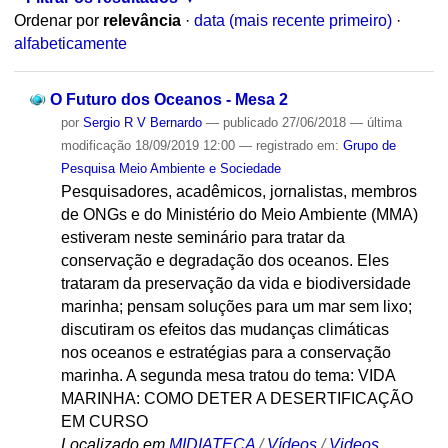
Ordenar por
relevância
·
data (mais recente primeiro)
·
alfabeticamente
O Futuro dos Oceanos - Mesa 2
por
Sergio R V Bernardo
—
publicado
27/06/2018
—
última
modificação
18/09/2019 12:00
— registrado em:
Grupo de
Pesquisa Meio Ambiente e Sociedade
Pesquisadores, acadêmicos, jornalistas, membros
de ONGs e do Ministério do Meio Ambiente (MMA)
estiveram neste seminário para tratar da
conservação e degradação dos oceanos. Eles
trataram da preservação da vida e biodiversidade
marinha; pensam soluções para um mar sem lixo;
discutiram os efeitos das mudanças climáticas
nos oceanos e estratégias para a conservação
marinha. A segunda mesa tratou do tema: VIDA
MARINHA: COMO DETER A DESERTIFICAÇÃO
EM CURSO
Localizado em
MIDIATECA
/
Vídeos
/
Videos