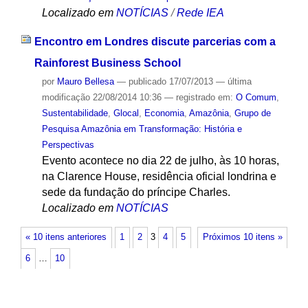
Localizado em
NOTÍCIAS
/
Rede IEA
Encontro em Londres discute parcerias com a
Rainforest Business School
por
Mauro Bellesa
—
publicado
17/07/2013
—
última
modificação
22/08/2014 10:36
— registrado em:
O Comum
,
Sustentabilidade
,
Glocal
,
Economia
,
Amazônia
,
Grupo de
Pesquisa Amazônia em Transformação: História e
Perspectivas
Evento acontece no dia 22 de julho, às 10 horas,
na Clarence House, residência oficial londrina e
sede da fundação do príncipe Charles.
Localizado em
NOTÍCIAS
« 10 itens anteriores
1
2
3
4
5
Próximos 10 itens »
6
…
10