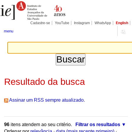
Ir
Ferramentas
Seções
para
Pessoais
o
conteúdo.
|
Cadastre-se
YouTube
Instagram
WhatsApp
English
Ir
para
menu
a
navegação
Resultado da busca
Assinar um RSS sempre atualizado.
96
itens atendem ao seu critério.
Filtrar os resultados
Ordenar por
relevância
·
data (mais recente primeiro)
·