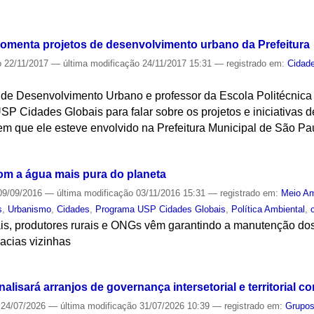
S
omenta projetos de desenvolvimento urbano da Prefeitura
o
22/11/2017
—
última modificação
24/11/2017 15:31
— registrado em:
Cidad
 de Desenvolvimento Urbano e professor da Escola Politécnica 
P Cidades Globais para falar sobre os projetos e iniciativas 
m que ele esteve envolvido na Prefeitura Municipal de São Pa
S
om a água mais pura do planeta
9/09/2016
—
última modificação
03/11/2016 15:31
— registrado em:
Meio Am
s
,
Urbanismo
,
Cidades
,
Programa USP Cidades Globais
,
Política Ambiental
,
ais, produtores rurais e ONGs vêm garantindo a manutenção do
acias vizinhas
S
lisará arranjos de governança intersetorial e territorial c
24/07/2026
—
última modificação
31/07/2026 10:39
— registrado em:
Grupos