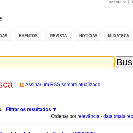
Cadastre-se
Busca
Busca
Avançad
OAS
EVENTOS
REVISTA
NOTÍCIAS
MIDIATECA
sca
Assinar um RSS sempre atualizado.
o.
Filtrar os resultados
Ordenar por
relevância
·
data (mais rec