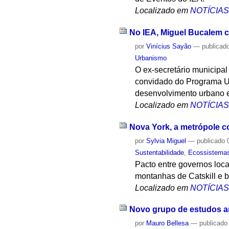
Localizado em
NOTÍCIA
No IEA, Miguel Bucalem c
por
Vinícius Sayão
—
publicad
Urbanismo
O ex-secretário municipal
convidado do Programa US
desenvolvimento urbano e
Localizado em
NOTÍCIA
Nova York, a metrópole c
por
Sylvia Miguel
—
publicado
0
Sustentabilidade
,
Ecossistema
Pacto entre governos loc
montanhas de Catskill e b
Localizado em
NOTÍCIA
Novo grupo de estudos ana
por
Mauro Bellesa
—
publicado