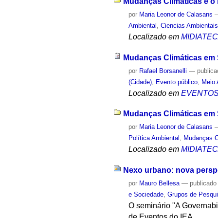
Mudanças Climáticas e o 
por
Maria Leonor de Calasans
Ambiental
,
Ciencias Ambientai
Localizado em
MIDIATE
Mudanças Climáticas em 
por
Rafael Borsanelli
—
public
(Cidade)
,
Evento público
,
Meio 
Localizado em
EVENTO
Mudanças Climáticas em S
por
Maria Leonor de Calasans
Política Ambiental
,
Mudanças C
Localizado em
MIDIATE
Nexo urbano: nova perspe
por
Mauro Bellesa
—
publicado
e Sociedade
,
Grupos de Pesqu
O seminário "A Governabi
de Eventos do IEA.