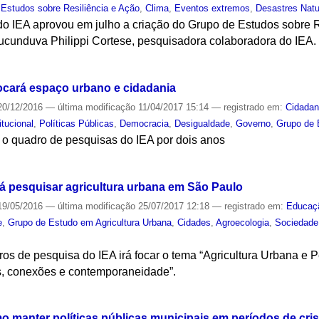
 Estudos sobre Resiliência e Ação
,
Clima
,
Eventos extremos
,
Desastres Natu
do IEA aprovou em julho a criação do Grupo de Estudos sobre R
ucunduva Philippi Cortese, pesquisadora colaboradora do IEA.
S
ocará espaço urbano e cidadania
0/12/2016
—
última modificação
11/04/2017 15:14
— registrado em:
Cidadan
itucional
,
Políticas Públicas
,
Democracia
,
Desigualdade
,
Governo
,
Grupo de 
 o quadro de pesquisas do IEA por dois anos
S
á pesquisar agricultura urbana em São Paulo
9/05/2016
—
última modificação
25/07/2017 12:18
— registrado em:
Educaç
e
,
Grupo de Estudo em Agricultura Urbana
,
Cidades
,
Agroecologia
,
Sociedade
os de pesquisa do IEA irá focar o tema “Agricultura Urbana e 
s, conexões e contemporaneidade”.
S
o manter políticas públicas municipais em períodos de cri