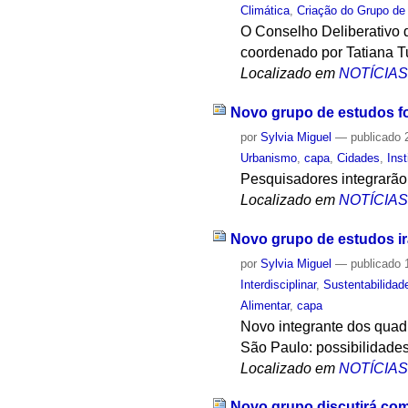
Climática
,
Criação do Grupo de
O Conselho Deliberativo 
coordenado por Tatiana T
Localizado em
NOTÍCIA
Novo grupo de estudos f
por
Sylvia Miguel
—
publicado
2
Urbanismo
,
capa
,
Cidades
,
Inst
Pesquisadores integrarão
Localizado em
NOTÍCIA
Novo grupo de estudos ir
por
Sylvia Miguel
—
publicado
1
Interdisciplinar
,
Sustentabilidad
Alimentar
,
capa
Novo integrante dos quadr
São Paulo: possibilidade
Localizado em
NOTÍCIA
Novo grupo discutirá com