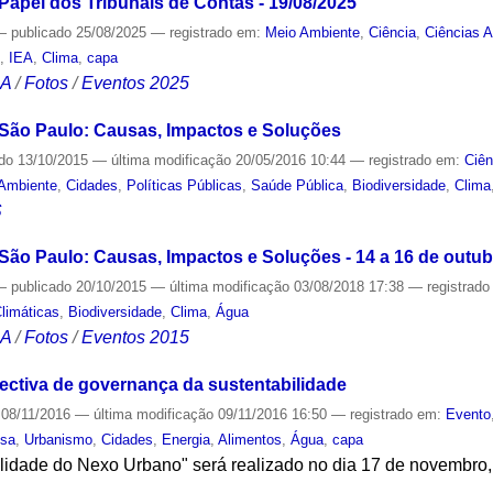
Papel dos Tribunais de Contas - 19/08/2025
—
publicado
25/08/2025
— registrado em:
Meio Ambiente
,
Ciência
,
Ciências 
s
,
IEA
,
Clima
,
capa
CA
/
Fotos
/
Eventos 2025
São Paulo: Causas, Impactos e Soluções
ado
13/10/2015
—
última modificação
20/05/2016 10:44
— registrado em:
Ciên
Ambiente
,
Cidades
,
Políticas Públicas
,
Saúde Pública
,
Biodiversidade
,
Clima
S
ão Paulo: Causas, Impactos e Soluções - 14 a 16 de outub
—
publicado
20/10/2015
—
última modificação
03/08/2018 17:38
— registrad
limáticas
,
Biodiversidade
,
Clima
,
Água
CA
/
Fotos
/
Eventos 2015
ctiva de governança da sustentabilidade
08/11/2016
—
última modificação
09/11/2016 16:50
— registrado em:
Evento
isa
,
Urbanismo
,
Cidades
,
Energia
,
Alimentos
,
Água
,
capa
lidade do Nexo Urbano" será realizado no dia 17 de novembro,