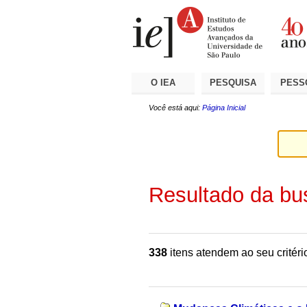
Ir
Ferramentas
Seções
para
Pessoais
o
conteúdo.
|
Ir
para
a
O IEA
PESQUISA
PESS
navegação
Você está aqui:
Página Inicial
Resultado da bu
338
itens atendem ao seu critéri