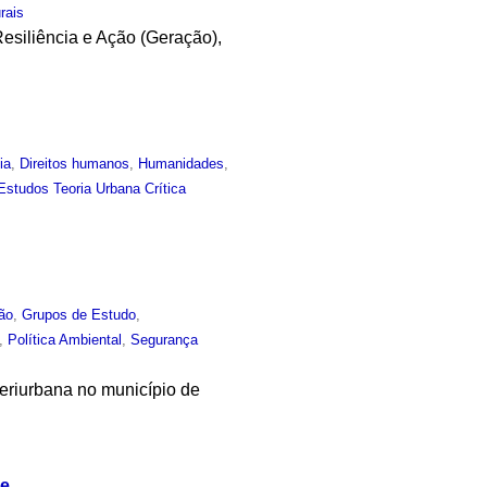
rais
esiliência e Ação (Geração),
ia
,
Direitos humanos
,
Humanidades
,
Estudos Teoria Urbana Crítica
ão
,
Grupos de Estudo
,
,
Política Ambiental
,
Segurança
Periurbana no município de
se