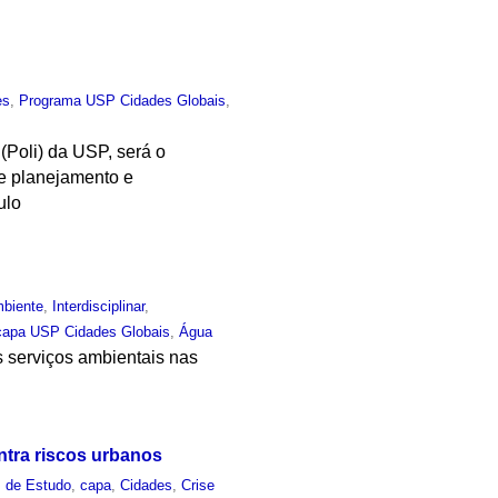
es
,
Programa USP Cidades Globais
,
(Poli) da USP, será o
de planejamento e
ulo
biente
,
Interdisciplinar
,
capa USP Cidades Globais
,
Água
s serviços ambientais nas
ontra riscos urbanos
 de Estudo
,
capa
,
Cidades
,
Crise