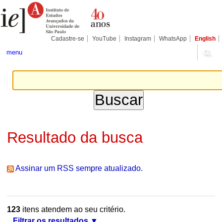
Ir
Ferramentas
Seções
para
Pessoais
o
conteúdo.
|
Cadastre-se
YouTube
Instagram
WhatsApp
English
Ir
para
menu
a
navegação
Resultado da busca
Assinar um RSS sempre atualizado.
123
itens atendem ao seu critério.
Filtrar os resultados