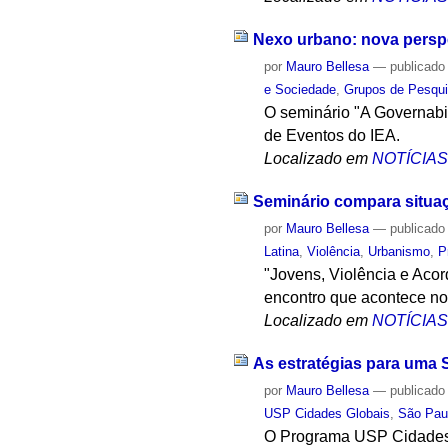
Nexo urbano: nova perspe
por
Mauro Bellesa
—
publicado
e Sociedade
,
Grupos de Pesqu
O seminário "A Governabi
de Eventos do IEA.
Localizado em
NOTÍCIA
Seminário compara situaç
por
Mauro Bellesa
—
publicado
Latina
,
Violência
,
Urbanismo
,
P
"Jovens, Violência e Aco
encontro que acontece no
Localizado em
NOTÍCIA
As estratégias para uma S
por
Mauro Bellesa
—
publicado
USP Cidades Globais
,
São Pau
O Programa USP Cidades G