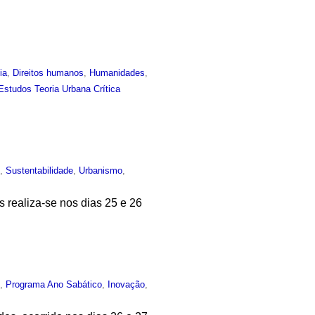
ia
,
Direitos humanos
,
Humanidades
,
Estudos Teoria Urbana Crítica
o
,
Sustentabilidade
,
Urbanismo
,
realiza-se nos dias 25 e 26
o
,
Programa Ano Sabático
,
Inovação
,