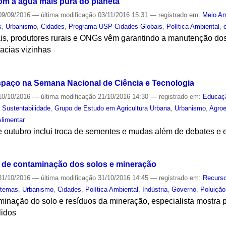
om a água mais pura do planeta
9/09/2016
—
última modificação
03/11/2016 15:31
— registrado em:
Meio Am
s
,
Urbanismo
,
Cidades
,
Programa USP Cidades Globais
,
Política Ambiental
,
ais, produtores rurais e ONGs vêm garantindo a manutenção do
acias vizinhas
S
spaço na Semana Nacional de Ciência e Tecnologia
0/10/2016
—
última modificação
21/10/2016 14:30
— registrado em:
Educaç
,
Sustentabilidade
,
Grupo de Estudo em Agricultura Urbana
,
Urbanismo
,
Agroe
limentar
 outubro inclui troca de sementes e mudas além de debates e
S
a de contaminação dos solos e mineração
1/10/2016
—
última modificação
31/10/2016 14:45
— registrado em:
Recurso
stemas
,
Urbanismo
,
Cidades
,
Política Ambiental
,
Indústria
,
Governo
,
Poluição
inação do solo e resíduos da mineração, especialista mostra pr
lidos
S