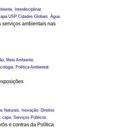
biente
,
Interdisciplinar
,
capa USP Cidades Globais
,
Água
s serviços ambientais nas
ão
,
Meio Ambiente
,
cologia
,
Política Ambiental
,
 exposições
s Naturais
,
Inovação
,
Direitos
,
capa
,
Serviços Públicos
ós e contras da Política