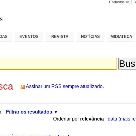
Cadastre-se
Busca
Busca
Avançad
OAS
EVENTOS
REVISTA
NOTÍCIAS
MIDIATECA
sca
Assinar um RSS sempre atualizado.
o.
Filtrar os resultados
Ordenar por
relevância
·
data (mais re