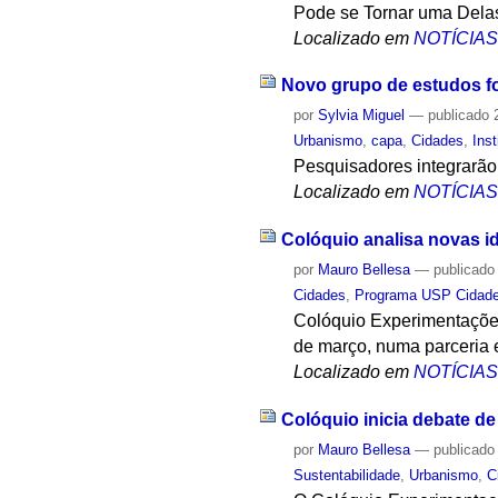
Pode se Tornar uma Dela
Localizado em
NOTÍCIA
Novo grupo de estudos f
por
Sylvia Miguel
—
publicado
2
Urbanismo
,
capa
,
Cidades
,
Inst
Pesquisadores integrarão
Localizado em
NOTÍCIA
Colóquio analisa novas i
por
Mauro Bellesa
—
publicado
Cidades
,
Programa USP Cidade
Colóquio Experimentações
de março, numa parceria 
Localizado em
NOTÍCIA
Colóquio inicia debate d
por
Mauro Bellesa
—
publicado
Sustentabilidade
,
Urbanismo
,
C