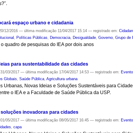
s?".
S
ocará espaço urbano e cidadania
0/12/2016
—
última modificação
11/04/2017 15:14
— registrado em:
Cidadan
itucional
,
Políticas Públicas
,
Democracia
,
Desigualdade
,
Governo
,
Grupo de 
 o quadro de pesquisas do IEA por dois anos
S
deias para sustentabilidade das cidades
31/03/2017
—
última modificação
17/04/2017 14:53
— registrado em:
Event
s Globais
,
Saúde Pública
,
Agricultura urbana
 Urbanas, Novas Ideias e Soluções Sustentáveis para Cidades 
entre o IEA e a Faculdade de Saúde Pública da USP.
S
e soluções inovadoras para cidades
01/05/2017
—
última modificação
08/05/2017 16:45
— registrado em:
Event
idades
,
capa