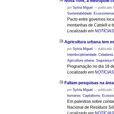
Nova York, a metrópole c
por
Sylvia Miguel
—
publicado
0
Sustentabilidade
,
Ecossistema
Pacto entre governos loc
montanhas de Catskill e b
Localizado em
NOTÍCIA
Agricultura urbana tem e
por
Sylvia Miguel
—
publicado
1
Interdisciplinaridade
,
Cidadania
Agricultura urbana
,
Segurança A
Programação no dia 18 de
Localizado em
NOTÍCIA
Faltam pesquisas na áre
por
Sylvia Miguel
—
publicado
3
humanos
,
Capitalismo
,
Ecossi
Em palestras sobre contam
Nacional de Resíduos Só
Localizado em
NOTÍCIA