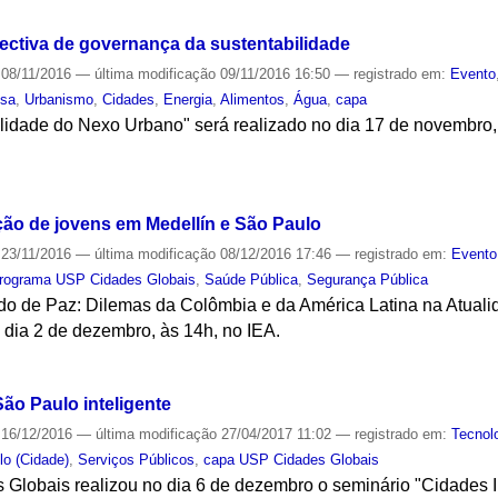
ctiva de governança da sustentabilidade
08/11/2016
—
última modificação
09/11/2016 16:50
— registrado em:
Evento
isa
,
Urbanismo
,
Cidades
,
Energia
,
Alimentos
,
Água
,
capa
lidade do Nexo Urbano" será realizado no dia 17 de novembro,
S
ão de jovens em Medellín e São Paulo
23/11/2016
—
última modificação
08/12/2016 17:46
— registrado em:
Evento
rograma USP Cidades Globais
,
Saúde Pública
,
Segurança Pública
rdo de Paz: Dilemas da Colômbia e da América Latina na Atuali
 dia 2 de dezembro, às 14h, no IEA.
S
ão Paulo inteligente
16/12/2016
—
última modificação
27/04/2017 11:02
— registrado em:
Tecnol
lo (Cidade)
,
Serviços Públicos
,
capa USP Cidades Globais
lobais realizou no dia 6 de dezembro o seminário "Cidades 