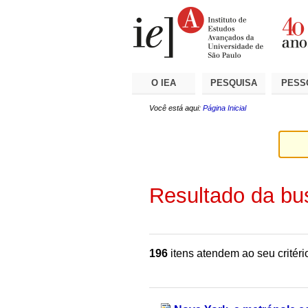
Ir
Ferramentas
Seções
para
Pessoais
o
conteúdo.
|
Ir
para
a
O IEA
PESQUISA
PESS
navegação
Você está aqui:
Página Inicial
Resultado da bu
196
itens atendem ao seu critéri