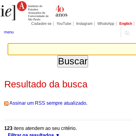
Ir
Ferramentas
Seções
para
Pessoais
o
conteúdo.
|
Cadastre-se
YouTube
Instagram
WhatsApp
English
Ir
para
menu
a
navegação
Resultado da busca
Assinar um RSS sempre atualizado.
123
itens atendem ao seu critério.
Filtrar os resultados