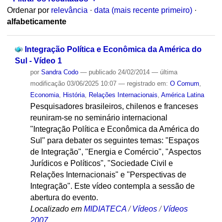
Ordenar por
relevância
·
data (mais recente primeiro)
·
alfabeticamente
Integração Política e Econômica da América do
Sul - Vídeo 1
por
Sandra Codo
—
publicado
24/02/2014
—
última
modificação
03/06/2025 10:07
— registrado em:
O Comum
,
Economia
,
História
,
Relações Internacionais
,
América Latina
Pesquisadores brasileiros, chilenos e franceses
reuniram-se no seminário internacional
"Integração Política e Econômica da América do
Sul" para debater os seguintes temas: "Espaços
de Integração", "Energia e Comércio", "Aspectos
Jurídicos e Políticos", "Sociedade Civil e
Relações Internacionais" e "Perspectivas de
Integração". Este vídeo contempla a sessão de
abertura do evento.
Localizado em
MIDIATECA
/
Vídeos
/
Vídeos
2007