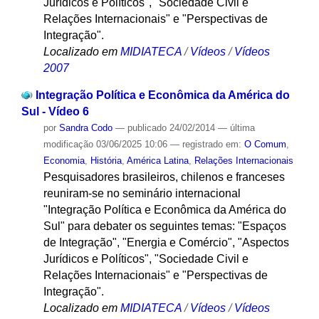
Jurídicos e Políticos", "Sociedade Civil e
Relações Internacionais" e "Perspectivas de
Integração".
Localizado em
MIDIATECA
/
Vídeos
/
Vídeos
2007
Integração Política e Econômica da América do
Sul - Vídeo 6
por
Sandra Codo
—
publicado
24/02/2014
—
última
modificação
03/06/2025 10:06
— registrado em:
O Comum
,
Economia
,
História
,
América Latina
,
Relações Internacionais
Pesquisadores brasileiros, chilenos e franceses
reuniram-se no seminário internacional
"Integração Política e Econômica da América do
Sul" para debater os seguintes temas: "Espaços
de Integração", "Energia e Comércio", "Aspectos
Jurídicos e Políticos", "Sociedade Civil e
Relações Internacionais" e "Perspectivas de
Integração".
Localizado em
MIDIATECA
/
Vídeos
/
Vídeos