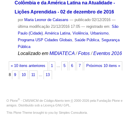
Colômbia e da América Latina na Atualidade -
Lições Aprendidas - 02 de dezembro de 2016
por
Maria Leonor de Calasans
—
publicado
02/12/2016
—
última modificação
21/12/2016 17:05
— registrado em:
São
Paulo (Cidade)
,
América Latina
,
Violência
,
Urbanismo
,
Programa USP Cidades Globais
,
Saúde Pública
,
Segurança
Pública
Localizado em
MIDIATECA
/
Fotos
/
Eventos 2016
« 10 itens anteriores
1
…
5
6
7
Próximos 10 itens »
8
9
10
11
…
13
®
O
Plone
- CMS/WCM de Código Aberto
tem
©
2000-2026 pela
Fundação Plone
e
amigos. Distribuído sob a
Licença GNU GPL
.
This Plone Theme brought to you by
Simples Consultoria
.