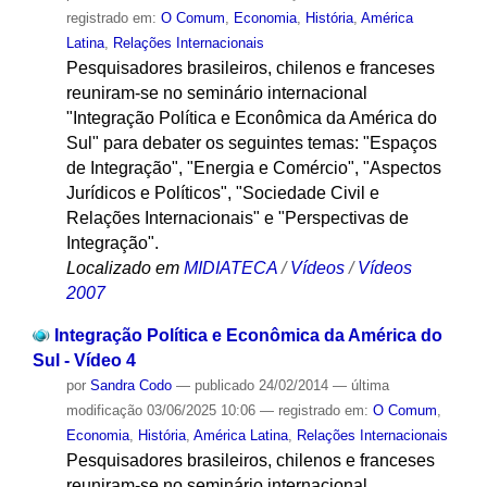
registrado em:
O Comum
,
Economia
,
História
,
América
Latina
,
Relações Internacionais
Pesquisadores brasileiros, chilenos e franceses
reuniram-se no seminário internacional
"Integração Política e Econômica da América do
Sul" para debater os seguintes temas: "Espaços
de Integração", "Energia e Comércio", "Aspectos
Jurídicos e Políticos", "Sociedade Civil e
Relações Internacionais" e "Perspectivas de
Integração".
Localizado em
MIDIATECA
/
Vídeos
/
Vídeos
2007
Integração Política e Econômica da América do
Sul - Vídeo 4
por
Sandra Codo
—
publicado
24/02/2014
—
última
modificação
03/06/2025 10:06
— registrado em:
O Comum
,
Economia
,
História
,
América Latina
,
Relações Internacionais
Pesquisadores brasileiros, chilenos e franceses
reuniram-se no seminário internacional