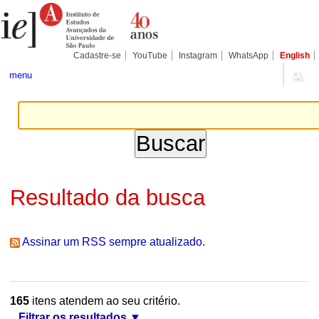
Ir
Ferramentas
Seções
para
Pessoais
o
conteúdo.
|
Cadastre-se
YouTube
Instagram
WhatsApp
English
Ir
para
menu
a
navegação
Resultado da busca
Assinar um RSS sempre atualizado.
165
itens atendem ao seu critério.
Filtrar os resultados