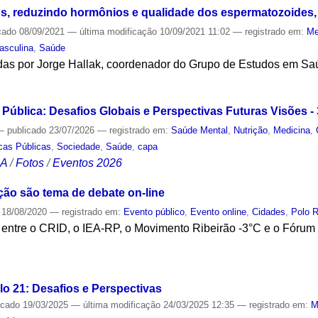
los, reduzindo hormônios e qualidade dos espermatozoides
cado
08/09/2021
—
última modificação
10/09/2021 11:02
— registrado em:
Me
asculina
,
Saúde
das por Jorge Hallak, coordenador do Grupo de Estudos em Sa
S
Pública: Desafios Globais e Perspectivas Futuras Visões - 
—
publicado
23/07/2026
— registrado em:
Saúde Mental
,
Nutrição
,
Medicina
,
icas Públicas
,
Sociedade
,
Saúde
,
capa
CA
/
Fotos
/
Eventos 2026
ção são tema de debate on-line
18/08/2020
— registrado em:
Evento público
,
Evento online
,
Cidades
,
Polo R
ia entre o CRID, o IEA-RP, o Movimento Ribeirão -3°C e o Fóru
S
o 21: Desafios e Perspectivas
icado
19/03/2025
—
última modificação
24/03/2025 12:35
— registrado em:
M