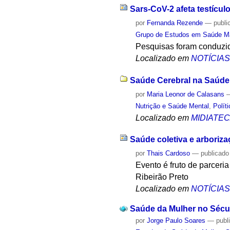
Sars-CoV-2 afeta testícu
por
Fernanda Rezende
—
publi
Grupo de Estudos em Saúde M
Pesquisas foram conduzi
Localizado em
NOTÍCIA
Saúde Cerebral na Saúde 
por
Maria Leonor de Calasans
Nutrição e Saúde Mental
,
Polít
Localizado em
MIDIATE
Saúde coletiva e arboriza
por
Thais Cardoso
—
publicado
Evento é fruto de parcer
Ribeirão Preto
Localizado em
NOTÍCIA
Saúde da Mulher no Sécul
por
Jorge Paulo Soares
—
publ