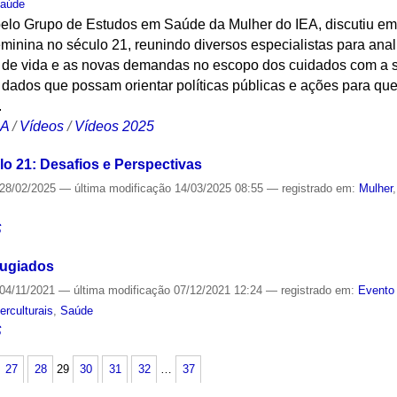
aúde
pelo Grupo de Estudos em Saúde da Mulher do IEA, discutiu e
feminina no século 21, reunindo diversos especialistas para ana
 de vida e as novas demandas no escopo dos cuidados com a s
ar dados que possam orientar políticas públicas e ações para 
.
CA
/
Vídeos
/
Vídeos 2025
o 21: Desafios e Perspectivas
28/02/2025
—
última modificação
14/03/2025 08:55
— registrado em:
Mulher
S
fugiados
04/11/2021
—
última modificação
07/12/2021 12:24
— registrado em:
Evento 
erculturais
,
Saúde
S
27
28
29
30
31
32
…
37