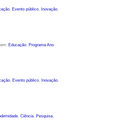
cação
,
Evento público
,
Inovação
,
o em:
Educação
,
Programa Ano
cação
,
Evento público
,
Inovação
,
dernidade
,
Ciência
,
Pesquisa
,