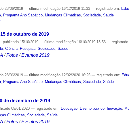
ado
28/06/2019
—
última modificação
16/12/2019 11:33
— registrado em:
Edu
a
,
Programa Ano Sabático
,
Mudanças Climáticas
,
Sociedade
,
Saúde
S
 15 de outubro de 2019
—
publicado
15/10/2019
—
última modificação
16/10/2019 13:56
— registrad
de
,
Ciência
,
Pesquisa
,
Sociedade
,
Saúde
CA
/
Fotos
/
Eventos 2019
ado
28/06/2019
—
última modificação
12/02/2020 16:26
— registrado em:
Edu
a
,
Programa Ano Sabático
,
Mudanças Climáticas
,
Sociedade
,
Saúde
S
10 de dezembro de 2019
licado
09/01/2020
— registrado em:
Educação
,
Evento público
,
Inovação
,
Mo
ças Climáticas
,
Sociedade
,
Saúde
CA
/
Fotos
/
Eventos 2019