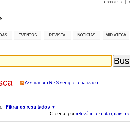
Cadastre-se
Busca
Busca
Avançad
OAS
EVENTOS
REVISTA
NOTÍCIAS
MIDIATECA
sca
Assinar um RSS sempre atualizado.
o.
Filtrar os resultados
Ordenar por
relevância
·
data (mais rec