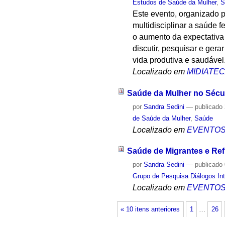
Estudos de Saúde da Mulher
,
S
Este evento, organizado 
multidisciplinar a saúde 
o aumento da expectativa
discutir, pesquisar e ger
vida produtiva e saudável
Localizado em
MIDIATE
Saúde da Mulher no Sécul
por
Sandra Sedini
—
publicado
de Saúde da Mulher
,
Saúde
Localizado em
EVENTO
Saúde de Migrantes e Re
por
Sandra Sedini
—
publicado
Grupo de Pesquisa Diálogos Int
Localizado em
EVENTO
« 10 itens anteriores
1
…
26