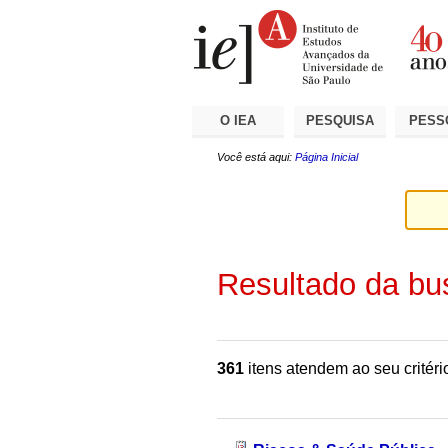
Ir
Ferramentas
Seções
para
Pessoais
o
conteúdo.
|
Ir
para
a
O IEA
PESQUISA
PESS
navegação
Você está aqui:
Página Inicial
Resultado da bu
361
itens atendem ao seu critéri