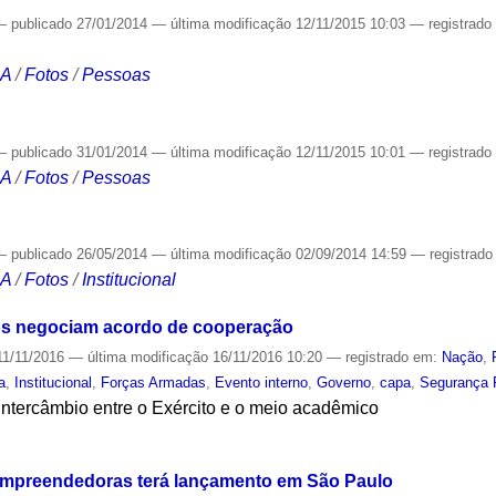
—
publicado
27/01/2014
—
última modificação
12/11/2015 10:03
— registrad
CA
/
Fotos
/
Pessoas
—
publicado
31/01/2014
—
última modificação
12/11/2015 10:01
— registrad
CA
/
Fotos
/
Pessoas
—
publicado
26/05/2014
—
última modificação
02/09/2014 14:59
— registrad
CA
/
Fotos
/
Institucional
ttos negociam acordo de cooperação
1/11/2016
—
última modificação
16/11/2016 10:20
— registrado em:
Nação
,
a
,
Institucional
,
Forças Armadas
,
Evento interno
,
Governo
,
capa
,
Segurança 
intercâmbio entre o Exército e o meio acadêmico
S
 empreendedoras terá lançamento em São Paulo