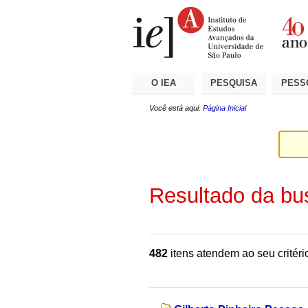
Ir
Ferramentas
Seções
para
Pessoais
o
conteúdo.
|
Ir
para
a
O IEA
PESQUISA
PESS
navegação
Você está aqui:
Página Inicial
Resultado da bu
482
itens atendem ao seu critéri