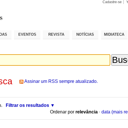
Cadastre-se
Busca
Busca
Avançad
OAS
EVENTOS
REVISTA
NOTÍCIAS
MIDIATECA
sca
Assinar um RSS sempre atualizado.
o.
Filtrar os resultados
Ordenar por
relevância
·
data (mais re