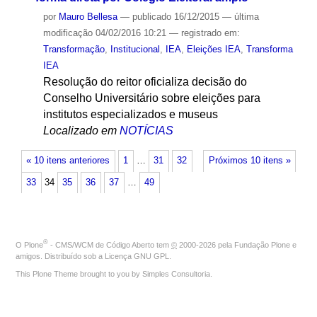
por
Mauro Bellesa
—
publicado
16/12/2015
—
última
modificação
04/02/2016 10:21
— registrado em:
Transformação
,
Institucional
,
IEA
,
Eleições IEA
,
Transforma
IEA
Resolução do reitor oficializa decisão do
Conselho Universitário sobre eleições para
institutos especializados e museus
Localizado em
NOTÍCIAS
« 10 itens anteriores
1
…
31
32
Próximos 10 itens »
33
34
35
36
37
…
49
®
O
Plone
- CMS/WCM de Código Aberto
tem
©
2000-2026 pela
Fundação Plone
e
amigos. Distribuído sob a
Licença GNU GPL
.
This Plone Theme brought to you by
Simples Consultoria
.