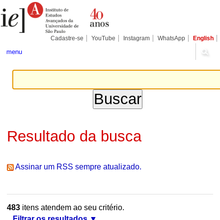
Ir
Ferramentas
Seções
para
Pessoais
o
conteúdo.
|
Cadastre-se
YouTube
Instagram
WhatsApp
English
Ir
para
menu
a
navegação
Resultado da busca
Assinar um RSS sempre atualizado.
483
itens atendem ao seu critério.
Filtrar os resultados