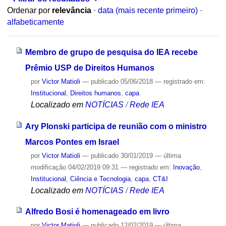
Ordenar por
relevância
·
data (mais recente primeiro)
·
alfabeticamente
Membro de grupo de pesquisa do IEA recebe
Prêmio USP de Direitos Humanos
por
Victor Matioli
—
publicado
05/06/2018
— registrado em:
Institucional
,
Direitos humanos
,
capa
Localizado em
NOTÍCIAS
/
Rede IEA
Ary Plonski participa de reunião com o ministro
Marcos Pontes em Israel
por
Victor Matioli
—
publicado
30/01/2019
—
última
modificação
04/02/2019 09:31
— registrado em:
Inovação
,
Institucional
,
Ciência e Tecnologia
,
capa
,
CT&I
Localizado em
NOTÍCIAS
/
Rede IEA
Alfredo Bosi é homenageado em livro
por
Victor Matioli
—
publicado
12/02/2019
—
última