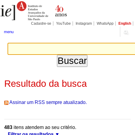
Ir
Ferramentas
Seções
para
Pessoais
o
conteúdo.
|
Cadastre-se
YouTube
Instagram
WhatsApp
English
Ir
para
menu
a
navegação
Resultado da busca
Assinar um RSS sempre atualizado.
483
itens atendem ao seu critério.
Filtrar os resultados