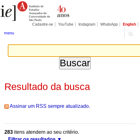
Ir
Ferramentas
Seções
para
Pessoais
o
conteúdo.
|
Cadastre-se
YouTube
Instagram
WhatsApp
English
Ir
para
menu
a
navegação
Resultado da busca
Assinar um RSS sempre atualizado.
283
itens atendem ao seu critério.
Filtrar os resultados