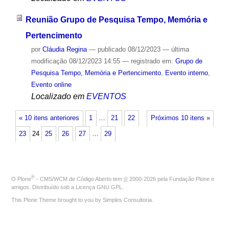
Reunião Grupo de Pesquisa Tempo, Memória e
Pertencimento
por
Cláudia Regina
—
publicado
08/12/2023
—
última
modificação
08/12/2023 14:55
— registrado em:
Grupo de
Pesquisa Tempo, Memória e Pertencimento
,
Evento interno
,
Evento online
Localizado em
EVENTOS
« 10 itens anteriores
1
…
21
22
Próximos 10 itens »
23
24
25
26
27
…
29
®
O
Plone
- CMS/WCM de Código Aberto
tem
©
2000-2026 pela
Fundação Plone
e
amigos. Distribuído sob a
Licença GNU GPL
.
This Plone Theme brought to you by
Simples Consultoria
.