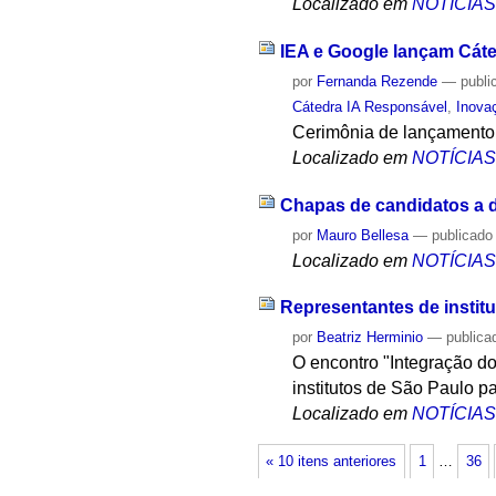
Localizado em
NOTÍCIA
IEA e Google lançam Cáte
por
Fernanda Rezende
—
publi
Cátedra IA Responsável
,
Inova
Cerimônia de lançamento 
Localizado em
NOTÍCIA
Chapas de candidatos a di
por
Mauro Bellesa
—
publicado
Localizado em
NOTÍCIA
Representantes de instit
por
Beatriz Herminio
—
publica
O encontro "Integração do
institutos de São Paulo p
Localizado em
NOTÍCIA
« 10 itens anteriores
1
…
36