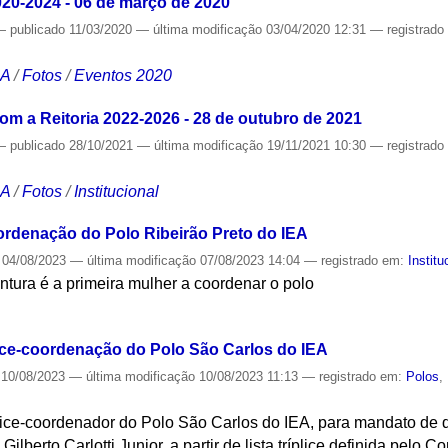
020-2024 - 06 de março de 2020
—
publicado
11/03/2020
—
última modificação
03/04/2020 12:31
— registrad
CA
/
Fotos
/
Eventos 2020
om a Reitoria 2022-2026 - 28 de outubro de 2021
—
publicado
28/10/2021
—
última modificação
19/11/2021 10:30
— registrad
CA
/
Fotos
/
Institucional
rdenação do Polo Ribeirão Preto do IEA
04/08/2023
—
última modificação
07/08/2023 14:04
— registrado em:
Institu
tura é a primeira mulher a coordenar o polo
S
ice-coordenação do Polo São Carlos do IEA
10/08/2023
—
última modificação
10/08/2023 11:13
— registrado em:
Polos
,
ice-coordenador do Polo São Carlos do IEA, para mandato de qu
Gilberto Carlotti Junior, a partir de lista tríplice definida pelo 