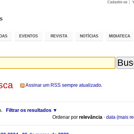
Cadastre-se
Busca
Busca
Avançad
OAS
EVENTOS
REVISTA
NOTÍCIAS
MIDIATECA
sca
Assinar um RSS sempre atualizado.
o.
Filtrar os resultados
Ordenar por
relevância
·
data (mais re