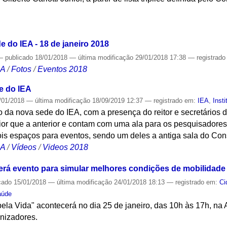
S
 do IEA - 18 de janeiro 2018
—
publicado
18/01/2018
—
última modificação
29/01/2018 17:38
— registrad
CA
/
Fotos
/
Eventos 2018
e do IEA
/01/2018
—
última modificação
18/09/2019 12:37
— registrado em:
IEA
,
Insti
 da nova sede do IEA, com a presença do reitor e secretários 
or que a anterior e contam com uma ala para os pesquisadores
is espaços para eventos, sendo um deles a antiga sala do Cons
CA
/
Vídeos
/
Videos 2018
rá evento para simular melhores condições de mobilidade
cado
15/01/2018
—
última modificação
24/01/2018 18:13
— registrado em:
Ci
aúde
ela Vida" acontecerá no dia 25 de janeiro, das 10h às 17h, na 
anizadores.