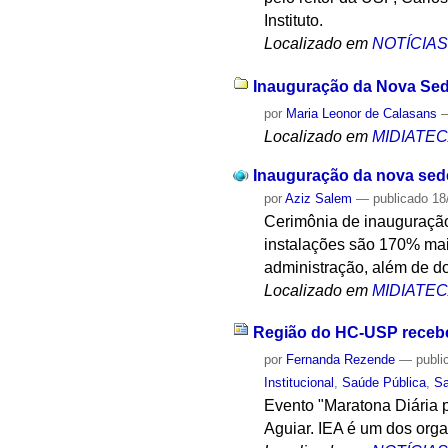
Instituto.
Localizado em
NOTÍCIA
Inauguração da Nova Sede
por
Maria Leonor de Calasans
Localizado em
MIDIATE
Inauguração da nova sed
por
Aziz Salem
—
publicado
18
Cerimônia de inauguração
instalações são 170% mai
administração, além de do
Localizado em
MIDIATE
Região do HC-USP recebe
por
Fernanda Rezende
—
publi
Institucional
,
Saúde Pública
,
S
Evento "Maratona Diária p
Aguiar. IEA é um dos org