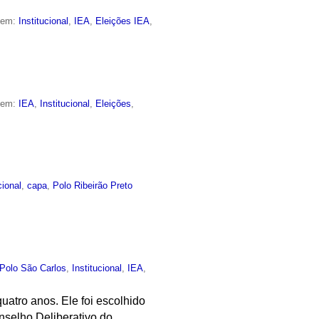
o em:
Institucional
,
IEA
,
Eleições IEA
,
o em:
IEA
,
Institucional
,
Eleições
,
cional
,
capa
,
Polo Ribeirão Preto
Polo São Carlos
,
Institucional
,
IEA
,
atro anos. Ele foi escolhido
Conselho Deliberativo do