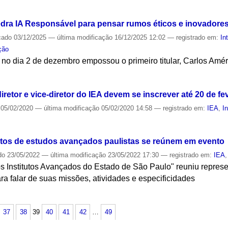
S
dra IA Responsável para pensar rumos éticos e inovadores 
cado
03/12/2025
—
última modificação
16/12/2025 12:02
— registrado em:
In
ção
no dia 2 de dezembro empossou o primeiro titular, Carlos Amé
S
retor e vice-diretor do IEA devem se inscrever até 20 de fe
05/02/2020
—
última modificação
05/02/2020 14:58
— registrado em:
IEA
,
I
S
utos de estudos avançados paulistas se reúnem em evento
do
23/05/2022
—
última modificação
23/05/2022 17:30
— registrado em:
IEA
s Institutos Avançados do Estado de São Paulo" reuniu represe
ara falar de suas missões, atividades e especificidades
S
37
38
39
40
41
42
…
49