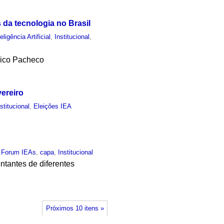
da tecnologia no Brasil
teligência Artificial
,
Institucional
,
rico Pacheco
vereiro
nstitucional
,
Eleições IEA
,
Forum IEAs
,
capa
,
Institucional
ntantes de diferentes
Próximos 10 itens »