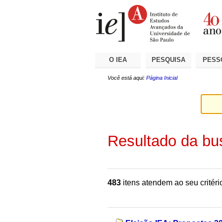
Ir
Ferramentas
Seções
para
Pessoais
o
conteúdo.
|
Ir
para
a
O IEA
PESQUISA
PESS
navegação
Você está aqui:
Página Inicial
Resultado da bu
483
itens atendem ao seu critéri