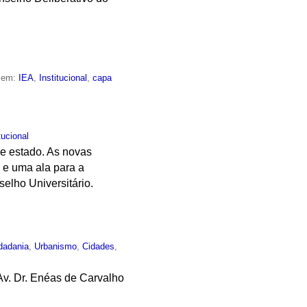
o em:
IEA
,
Institucional
,
capa
tucional
de estado. As novas
 e uma ala para a
elho Universitário.
dadania
,
Urbanismo
,
Cidades
,
Av. Dr. Enéas de Carvalho