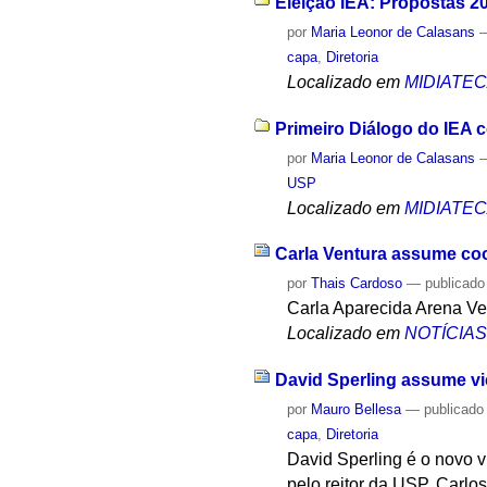
Eleição IEA: Propostas 2
por
Maria Leonor de Calasans
capa
,
Diretoria
Localizado em
MIDIATE
Primeiro Diálogo do IEA c
por
Maria Leonor de Calasans
USP
Localizado em
MIDIATE
Carla Ventura assume coo
por
Thais Cardoso
—
publicado
Carla Aparecida Arena Ven
Localizado em
NOTÍCIA
David Sperling assume v
por
Mauro Bellesa
—
publicado
capa
,
Diretoria
David Sperling é o novo v
pelo reitor da USP, Carlos 