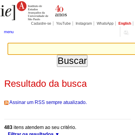
Ir
Ferramentas
Seções
para
Pessoais
o
conteúdo.
|
Cadastre-se
YouTube
Instagram
WhatsApp
English
Ir
para
menu
a
navegação
Resultado da busca
Assinar um RSS sempre atualizado.
483
itens atendem ao seu critério.
Filtrar os resultados