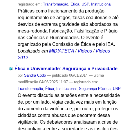
registrado em:
Transformação
,
Ética
,
USP
,
Institucional
Práticas como fracionamento da produção,
requentamento de artigos, falsas coautorias e até
desvios de extrema gravidade são abordados na
mesa-redonda Fabricação, Falsificação e Plágio
nas Ciências e Humanidades. O evento é
organizado pela Comissão de Ética e pelo IEA.
Localizado em
MIDIATECA
/
Vídeos
/
Vídeos
2012
Ética e Universidade: Segurança e Privacidade
por
Sandra Codo
—
publicado
06/01/2014
—
última
modificação
04/06/2025 11:07
— registrado em:
Transformação
,
Ética
,
Institucional
,
Segurança Pública
,
USP
O evento discutiu as tensões entre a necessidade
de, por um lado, vigiar cada vez mais em função
do aumento da violência e, por outro, proteger os
cidadãos contra abusos que decorrem dessa
vigilância. Os debatedores analisaram a crise de
desconfiança entre a sociedade e as instituições