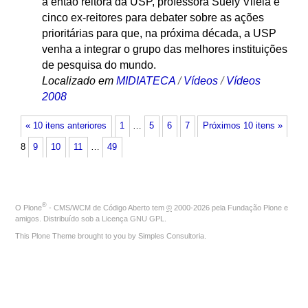
a então reitora da USP, professora Suely Vilela e
cinco ex-reitores para debater sobre as ações
prioritárias para que, na próxima década, a USP
venha a integrar o grupo das melhores instituições
de pesquisa do mundo.
Localizado em
MIDIATECA
/
Vídeos
/
Vídeos
2008
« 10 itens anteriores
1
…
5
6
7
Próximos 10 itens »
8
9
10
11
…
49
®
O
Plone
- CMS/WCM de Código Aberto
tem
©
2000-2026 pela
Fundação Plone
e
amigos. Distribuído sob a
Licença GNU GPL
.
This Plone Theme brought to you by
Simples Consultoria
.