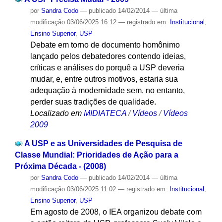
por
Sandra Codo
—
publicado
14/02/2014
—
última
modificação
03/06/2025 16:12
— registrado em:
Institucional
,
Ensino Superior
,
USP
Debate em torno de documento homônimo
lançado pelos debatedores contendo ideias,
críticas e análises do porquê a USP deveria
mudar, e, entre outros motivos, estaria sua
adequação à modernidade sem, no entanto,
perder suas tradições de qualidade.
Localizado em
MIDIATECA
/
Vídeos
/
Vídeos
2009
A USP e as Universidades de Pesquisa de
Classe Mundial: Prioridades de Ação para a
Próxima Década - (2008)
por
Sandra Codo
—
publicado
14/02/2014
—
última
modificação
03/06/2025 11:02
— registrado em:
Institucional
,
Ensino Superior
,
USP
Em agosto de 2008, o IEA organizou debate com