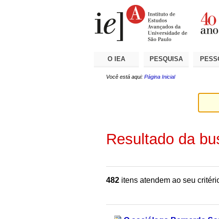
Ir
Ferramentas
Seções
para
Pessoais
o
conteúdo.
|
Ir
para
a
O IEA
PESQUISA
PESS
navegação
Você está aqui:
Página Inicial
Resultado da bu
482
itens atendem ao seu critéri