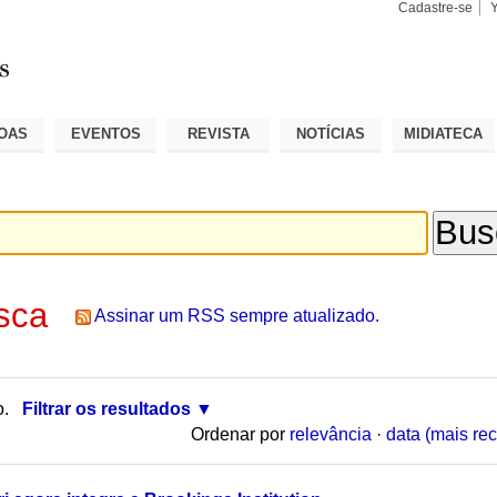
Cadastre-se
Busca
Busca
Avançad
OAS
EVENTOS
REVISTA
NOTÍCIAS
MIDIATECA
sca
Assinar um RSS sempre atualizado.
o.
Filtrar os resultados
Ordenar por
relevância
·
data (mais rec