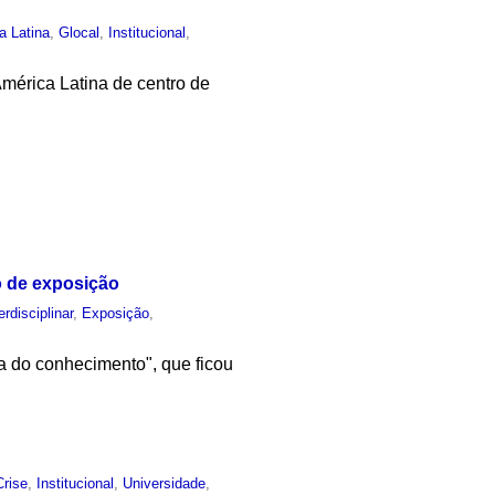
a Latina
,
Glocal
,
Institucional
,
mérica Latina de centro de
o de exposição
erdisciplinar
,
Exposição
,
a do conhecimento", que ficou
Crise
,
Institucional
,
Universidade
,