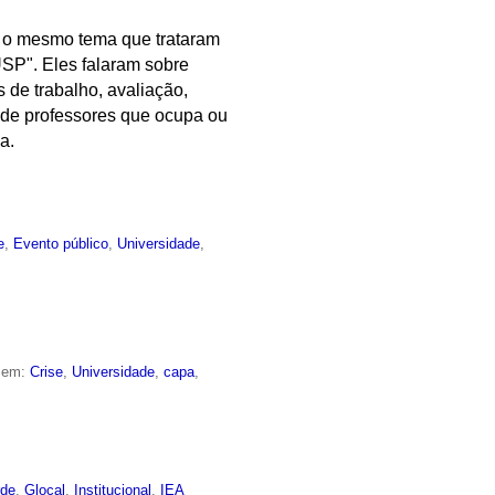
r o mesmo tema que trataram
USP". Eles falaram sobre
 de trabalho, avaliação,
 de professores que ocupa ou
a.
e
,
Evento público
,
Universidade
,
o em:
Crise
,
Universidade
,
capa
,
rde
,
Glocal
,
Institucional
,
IEA