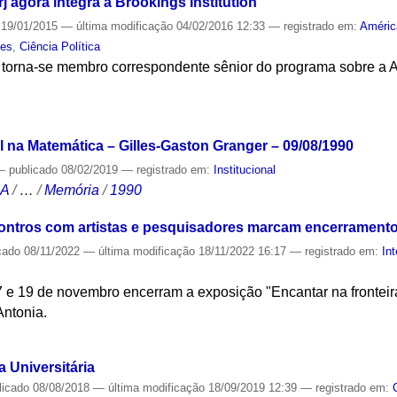
 agora integra a Brookings Institution
19/01/2015
—
última modificação
04/02/2016 12:33
— registrado em:
Améric
tes
,
Ciência Política
A torna-se membro correspondente sênior do programa sobre a A
S
l na Matemática – Gilles-Gaston Granger – 09/08/1990
—
publicado
08/02/2019
— registrado em:
Institucional
CA
/
…
/
Memória
/
1990
contros com artistas e pesquisadores marcam encerrament
cado
08/11/2022
—
última modificação
18/11/2022 16:17
— registrado em:
Int
7 e 19 de novembro encerram a exposição "Encantar na fronteir
Antonia.
S
 Universitária
licado
08/08/2018
—
última modificação
18/09/2019 12:39
— registrado em: