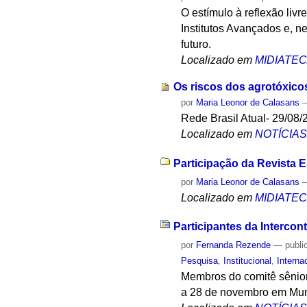
O estímulo à reflexão livr
Institutos Avançados e, n
futuro.
Localizado em
MIDIATE
Os riscos dos agrotóxico
por
Maria Leonor de Calasans
Rede Brasil Atual- 29/08/
Localizado em
NOTÍCIA
Participação da Revista 
por
Maria Leonor de Calasans
Localizado em
MIDIATE
Participantes da Interco
por
Fernanda Rezende
—
publi
Pesquisa
,
Institucional
,
Interna
Membros do comitê sênior
a 28 de novembro em Mun