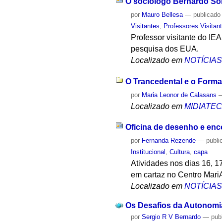
O sociólogo Bernardo Sorj
por
Mauro Bellesa
—
publicado
Visitantes
,
Professores Visitan
Professor visitante do IE
pesquisa dos EUA.
Localizado em
NOTÍCIA
O Trancedental e o Forma
por
Maria Leonor de Calasans
Localizado em
MIDIATE
Oficina de desenho e en
por
Fernanda Rezende
—
publi
Institucional
,
Cultura
,
capa
Atividades nos dias 16, 1
em cartaz no Centro Mari
Localizado em
NOTÍCIA
Os Desafios da Autonomia
por
Sergio R V Bernardo
—
pub