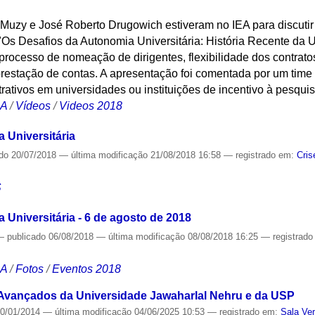
o Muzy e José Roberto Drugowich estiveram no IEA para discuti
"Os Desafios da Autonomia Universitária: História Recente da 
processo de nomeação de dirigentes, flexibilidade dos contratos
prestação de contas. A apresentação foi comentada por um time
rativos em universidades ou instituições de incentivo à pesquis
CA
/
Vídeos
/
Videos 2018
 Universitária
ado
20/07/2018
—
última modificação
21/08/2018 16:58
— registrado em:
Cris
S
Universitária - 6 de agosto de 2018
—
publicado
06/08/2018
—
última modificação
08/08/2018 16:25
— registrad
CA
/
Fotos
/
Eventos 2018
 Avançados da Universidade Jawaharlal Nehru e da USP
0/01/2014
—
última modificação
04/06/2025 10:53
— registrado em:
Sala Ve