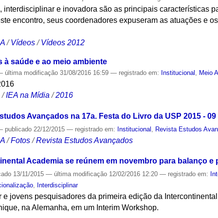
e, interdisciplinar e inovadora são as principais características
este encontro, seus coordenadores expuseram as atuações e os 
CA
/
Vídeos
/
Vídeos 2012
s à saúde e ao meio ambiente
—
última modificação
31/08/2016 16:59
— registrado em:
Institucional
,
Meio 
2016
S
/
IEA na Mídia
/
2016
Estudos Avançados na 17a. Festa do Livro da USP 2015 - 09
—
publicado
22/12/2015
— registrado em:
Institucional
,
Revista Estudos Ava
CA
/
Fotos
/
Revista Estudos Avançados
ntinental Academia se reúnem em novembro para balanço e
cado
13/11/2015
—
última modificação
12/02/2016 12:20
— registrado em:
In
cionalização
,
Interdisciplinar
 e jovens pesquisadores da primeira edição da Intercontinenta
ique, na Alemanha, em um Interim Workshop.