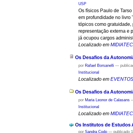
USP
Os físicos Paulo de Tars
em profundidade no livro 
tópicos como gratuidade, 
representação externa e 
já ocupou cargos administ
Localizado em
MIDIATE
Os Desafios da Autonomia
por
Rafael Borsanelli
—
public
Institucional
Localizado em
EVENTO
Os Desafios da Autonomia 
por
Maria Leonor de Calasans
Institucional
Localizado em
MIDIATE
Os Institutos de Estudos
por
Sandra Codo
—
publicado
1