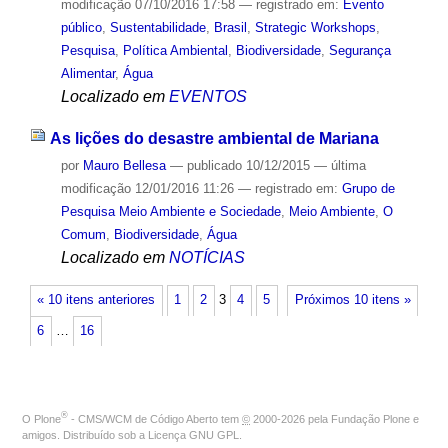
modificação
07/10/2016 17:58
— registrado em:
Evento
público
,
Sustentabilidade
,
Brasil
,
Strategic Workshops
,
Pesquisa
,
Política Ambiental
,
Biodiversidade
,
Segurança
Alimentar
,
Água
Localizado em
EVENTOS
As lições do desastre ambiental de Mariana
por
Mauro Bellesa
—
publicado
10/12/2015
—
última
modificação
12/01/2016 11:26
— registrado em:
Grupo de
Pesquisa Meio Ambiente e Sociedade
,
Meio Ambiente
,
O
Comum
,
Biodiversidade
,
Água
Localizado em
NOTÍCIAS
« 10 itens anteriores
1
2
3
4
5
Próximos 10 itens »
6
…
16
®
O
Plone
- CMS/WCM de Código Aberto
tem
©
2000-2026 pela
Fundação Plone
e
amigos. Distribuído sob a
Licença GNU GPL
.