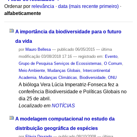
Ordenar por
relevância
·
data (mais recente primeiro)
·
alfabeticamente
A importância da biodiversidade para o futuro
da vida
por
Mauro Bellesa
—
publicado
06/05/2015
—
última
modificação
03/08/2018 17:16
— registrado em:
Evento
,
Grupo de Pesquisa Serviços de Ecossistemas
,
O Comum
,
Meio Ambiente
,
Mudanças Globais
,
Intercontinental
Academia
,
Mudanças Climáticas
,
Biodiversidade
,
ONU
A bióloga Vera Lúcia Imperatriz-Fonseca fez a
conferência Biodiversidade e Políticas Globais no
dia 25 de abril.
Localizado em
NOTÍCIAS
A modelagem computacional no estudo da
distribuição geográfica de espécies
por
Flávia Dourado
—
publicado
08/10/2008
—
última