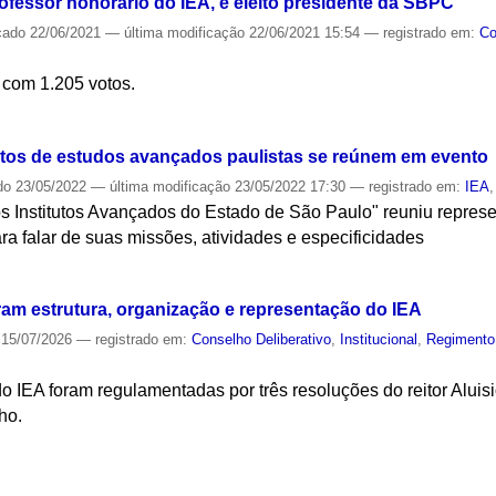
ofessor honorário do IEA, é eleito presidente da SBPC
cado
22/06/2021
—
última modificação
22/06/2021 15:54
— registrado em:
Co
 com 1.205 votos.
S
utos de estudos avançados paulistas se reúnem em evento
do
23/05/2022
—
última modificação
23/05/2022 17:30
— registrado em:
IEA
s Institutos Avançados do Estado de São Paulo" reuniu represe
ara falar de suas missões, atividades e especificidades
S
ram estrutura, organização e representação do IEA
15/07/2026
— registrado em:
Conselho Deliberativo
,
Institucional
,
Regimento
 do IEA foram regulamentadas por três resoluções do reitor Alu
ho.
S