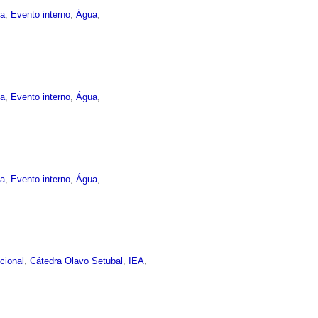
ma
,
Evento interno
,
Água
,
ma
,
Evento interno
,
Água
,
ma
,
Evento interno
,
Água
,
ucional
,
Cátedra Olavo Setubal
,
IEA
,