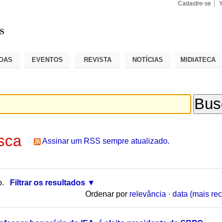
Cadastre-se
Busca
Busca
Avançad
OAS
EVENTOS
REVISTA
NOTÍCIAS
MIDIATECA
sca
Assinar um RSS sempre atualizado.
o.
Filtrar os resultados
Ordenar por
relevância
·
data (mais rec