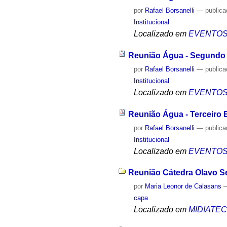
por
Rafael Borsanelli
—
public
Institucional
Localizado em
EVENTO
Reunião Água - Segundo
por
Rafael Borsanelli
—
public
Institucional
Localizado em
EVENTO
Reunião Água - Terceiro 
por
Rafael Borsanelli
—
public
Institucional
Localizado em
EVENTO
Reunião Cátedra Olavo Se
por
Maria Leonor de Calasans
capa
Localizado em
MIDIATE