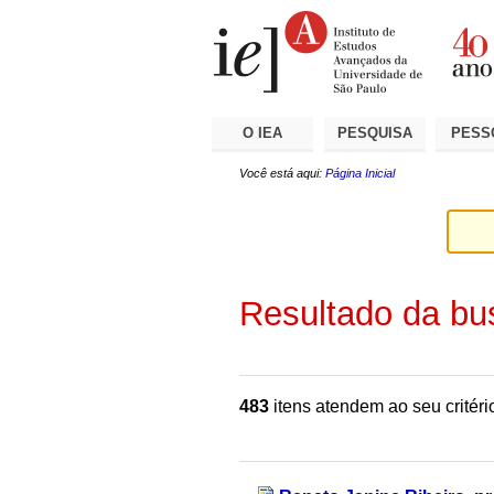
Ir
Ferramentas
Seções
para
Pessoais
o
conteúdo.
|
Ir
para
a
O IEA
PESQUISA
PESS
navegação
Você está aqui:
Página Inicial
Resultado da bu
483
itens atendem ao seu critéri