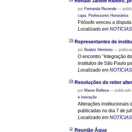
Renato Janine Ribeiro, pr
por
Fernanda Rezende
—
publi
capa
,
Professores Honorários
Filósofo venceu a disputa
Localizado em
NOTÍCIA
Representantes de instit
por
Beatriz Herminio
—
publica
O encontro "Integração do
institutos de São Paulo p
Localizado em
NOTÍCIA
Resoluções do reitor alte
por
Mauro Bellesa
—
publicado
e Inovação
Alterações institucionais
publicadas no dia 7 de jul
Localizado em
NOTÍCIA
Reunião Água