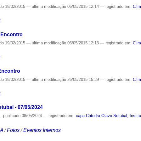
ado
19/02/2015
—
última modificação
06/05/2015 12:14
— registrado em:
Cli
S
 Encontro
ado
19/02/2015
—
última modificação
06/05/2015 12:13
— registrado em:
Cli
S
Encontro
ado
19/02/2015
—
última modificação
26/05/2015 15:39
— registrado em:
Cli
S
tubal - 07/05/2024
—
publicado
08/05/2024
— registrado em:
capa Cátedra Olavo Setubal
,
Instit
CA
/
Fotos
/
Eventos Internos