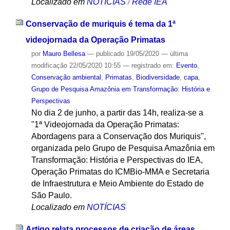
Localizado em
NOTÍCIAS
/
Rede IEA
Conservação de muriquis é tema da 1ª
videojornada da Operação Primatas
por
Mauro Bellesa
—
publicado
19/05/2020
—
última
modificação
22/05/2020 10:55
— registrado em:
Evento
,
Conservação ambiental
,
Primatas
,
Biodiversidade
,
capa
,
Grupo de Pesquisa Amazônia em Transformação: História e
Perspectivas
No dia 2 de junho, a partir das 14h, realiza-se a
"1ª Videojornada da Operação Primatas:
Abordagens para a Conservação dos Muriquis",
organizada pelo Grupo de Pesquisa Amazônia em
Transformação: História e Perspectivas do IEA,
Operação Primatas do ICMBio-MMA e Secretaria
de Infraestrutura e Meio Ambiente do Estado de
São Paulo.
Localizado em
NOTÍCIAS
Artigo relata processos de criação de áreas