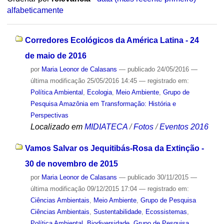
alfabeticamente
Corredores Ecológicos da América Latina - 24
de maio de 2016
por
Maria Leonor de Calasans
—
publicado
24/05/2016
—
última modificação
25/05/2016 14:45
— registrado em:
Política Ambiental
,
Ecologia
,
Meio Ambiente
,
Grupo de
Pesquisa Amazônia em Transformação: História e
Perspectivas
Localizado em
MIDIATECA
/
Fotos
/
Eventos 2016
Vamos Salvar os Jequitibás-Rosa da Extinção -
30 de novembro de 2015
por
Maria Leonor de Calasans
—
publicado
30/11/2015
—
última modificação
09/12/2015 17:04
— registrado em:
Ciências Ambientais
,
Meio Ambiente
,
Grupo de Pesquisa
Ciências Ambientais
,
Sustentabilidade
,
Ecossistemas
,
Política Ambiental
,
Biodiversidade
,
Grupo de Pesquisa