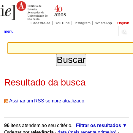
Ir
Ferramentas
Seções
para
Pessoais
o
conteúdo.
|
Cadastre-se
YouTube
Instagram
WhatsApp
English
Ir
para
menu
a
navegação
Resultado da busca
Assinar um RSS sempre atualizado.
96
itens atendem ao seu critério.
Filtrar os resultados
Ordenar por
relevância
·
data (mais recente primeiro)
·