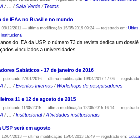
CA
/
…
/
Sala Verde
/
Textos
a de IEAs no Brasil e no mundo
o
03/12/2011
—
última modificação
15/05/2019 09:24
— registrado em:
Ubias
,
Institucional
os do IEA da USP, o número 73 da revista dedica um dossiê a
nçados vinculados a universidades.
S
dores Sabáticos - 17 de janeiro de 2016
—
publicado
27/01/2016
—
última modificação
19/04/2017 17:06
— registrad
CA
/
…
/
Eventos Internos
/
Workshops de pesquisadores
leiros 11 e 12 de agosto de 2015
—
publicado
11/08/2015
—
última modificação
12/08/2015 16:14
— registrad
CA
/
…
/
Institucional
/
Atividades institucionais
da USP será em agosto
o
12/04/2013
—
última modificação
15/04/2013 16:49
— registrado em:
Educa