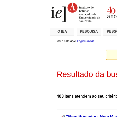
Ir
Ferramentas
Seções
para
Pessoais
o
conteúdo.
|
Ir
para
a
O IEA
PESQUISA
PESS
navegação
Você está aqui:
Página Inicial
Resultado da bu
483
itens atendem ao seu critéri
"Nem Princeton, Nem Ma