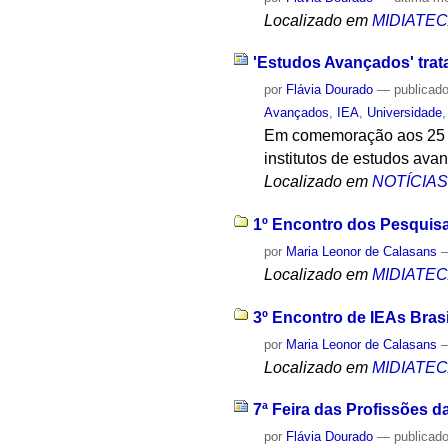
Localizado em
MIDIATE
'Estudos Avançados' trat
por
Flávia Dourado
—
publicad
Avançados
,
IEA
,
Universidade
Em comemoração aos 25 an
institutos de estudos ava
Localizado em
NOTÍCIA
1º Encontro dos Pesquisa
por
Maria Leonor de Calasans
Localizado em
MIDIATE
3º Encontro de IEAs Brasi
por
Maria Leonor de Calasans
Localizado em
MIDIATE
7ª Feira das Profissões 
por
Flávia Dourado
—
publicad