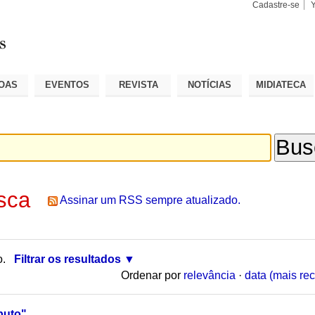
Cadastre-se
Busca
Busca
Avançad
OAS
EVENTOS
REVISTA
NOTÍCIAS
MIDIATECA
sca
Assinar um RSS sempre atualizado.
o.
Filtrar os resultados
Ordenar por
relevância
·
data (mais rec
puto"