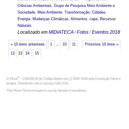
Ciências Ambientais
,
Grupo de Pesquisa Meio Ambiente e
Sociedade
,
Meio Ambiente
,
Transformação
,
Cidades
,
Energia
,
Mudanças Climáticas
,
Alimentos
,
capa
,
Recursos
Naturais
Localizado em
MIDIATECA
/
Fotos
/
Eventos 2018
« 10 itens anteriores
1
…
10
11
Próximos 10 itens »
12
13
14
15
®
O
Plone
- CMS/WCM de Código Aberto
tem
©
2000-2026 pela
Fundação Plone
e
amigos. Distribuído sob a
Licença GNU GPL
.
This Plone Theme brought to you by
Simples Consultoria
.