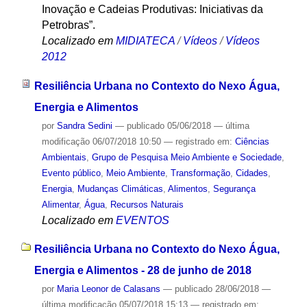
Inovação e Cadeias Produtivas: Iniciativas da
Petrobras”.
Localizado em
MIDIATECA
/
Vídeos
/
Vídeos
2012
Resiliência Urbana no Contexto do Nexo Água,
Energia e Alimentos
por
Sandra Sedini
—
publicado
05/06/2018
—
última
modificação
06/07/2018 10:50
— registrado em:
Ciências
Ambientais
,
Grupo de Pesquisa Meio Ambiente e Sociedade
,
Evento público
,
Meio Ambiente
,
Transformação
,
Cidades
,
Energia
,
Mudanças Climáticas
,
Alimentos
,
Segurança
Alimentar
,
Água
,
Recursos Naturais
Localizado em
EVENTOS
Resiliência Urbana no Contexto do Nexo Água,
Energia e Alimentos - 28 de junho de 2018
por
Maria Leonor de Calasans
—
publicado
28/06/2018
—
última modificação
05/07/2018 15:13
— registrado em: