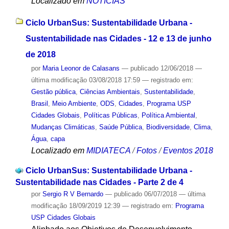
Localizado em
NOTÍCIAS
Ciclo UrbanSus: Sustentabilidade Urbana -
Sustentabilidade nas Cidades - 12 e 13 de junho
de 2018
por
Maria Leonor de Calasans
—
publicado
12/06/2018
—
última modificação
03/08/2018 17:59
— registrado em:
Gestão pública
,
Ciências Ambientais
,
Sustentabilidade
,
Brasil
,
Meio Ambiente
,
ODS
,
Cidades
,
Programa USP
Cidades Globais
,
Políticas Públicas
,
Política Ambiental
,
Mudanças Climáticas
,
Saúde Pública
,
Biodiversidade
,
Clima
,
Água
,
capa
Localizado em
MIDIATECA
/
Fotos
/
Eventos 2018
Ciclo UrbanSus: Sustentabilidade Urbana -
Sustentabilidade nas Cidades - Parte 2 de 4
por
Sergio R V Bernardo
—
publicado
06/07/2018
—
última
modificação
18/09/2019 12:39
— registrado em:
Programa
USP Cidades Globais