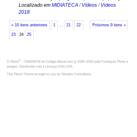
Localizado em
MIDIATECA
/
Vídeos
/
Videos
2018
« 10 itens anteriores
1
…
21
22
Próximos 9 itens »
23
24
25
®
O
Plone
- CMS/WCM de Código Aberto
tem
©
2000-2026 pela
Fundação Plone
e
amigos. Distribuído sob a
Licença GNU GPL
.
This Plone Theme brought to you by
Simples Consultoria
.