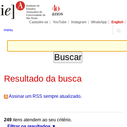
Ir
Ferramentas
Seções
para
Pessoais
o
conteúdo.
|
Cadastre-se
YouTube
Instagram
WhatsApp
English
Ir
para
menu
a
navegação
Resultado da busca
Assinar um RSS sempre atualizado.
249
itens atendem ao seu critério.
Filtrar os resultados