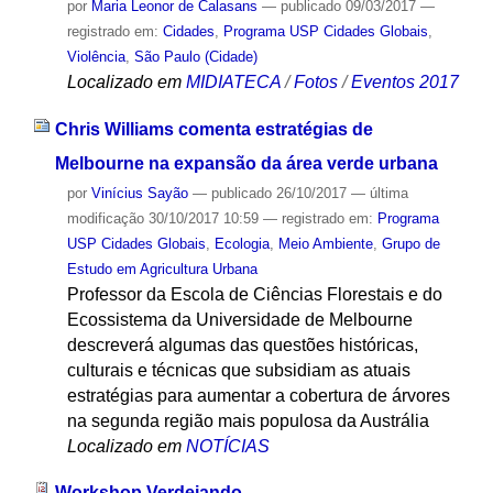
por
Maria Leonor de Calasans
—
publicado
09/03/2017
—
registrado em:
Cidades
,
Programa USP Cidades Globais
,
Violência
,
São Paulo (Cidade)
Localizado em
MIDIATECA
/
Fotos
/
Eventos 2017
Chris Williams comenta estratégias de
Melbourne na expansão da área verde urbana
por
Vinícius Sayão
—
publicado
26/10/2017
—
última
modificação
30/10/2017 10:59
— registrado em:
Programa
USP Cidades Globais
,
Ecologia
,
Meio Ambiente
,
Grupo de
Estudo em Agricultura Urbana
Professor da Escola de Ciências Florestais e do
Ecossistema da Universidade de Melbourne
descreverá algumas das questões históricas,
culturais e técnicas que subsidiam as atuais
estratégias para aumentar a cobertura de árvores
na segunda região mais populosa da Austrália
Localizado em
NOTÍCIAS
Workshop Verdejando