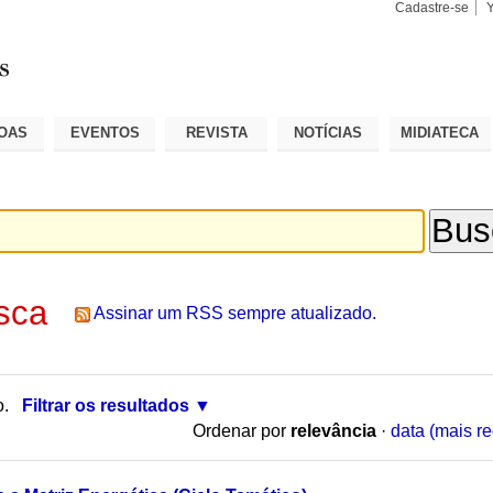
Cadastre-se
Busca
Busca
Avançad
OAS
EVENTOS
REVISTA
NOTÍCIAS
MIDIATECA
sca
Assinar um RSS sempre atualizado.
o.
Filtrar os resultados
Ordenar por
relevância
·
data (mais re