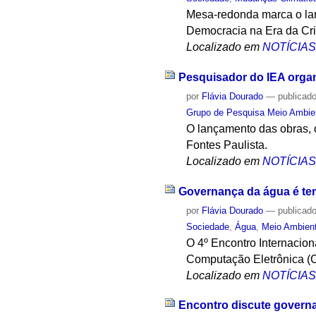
Mesa-redonda marca o la
Democracia na Era da Cri
Localizado em
NOTÍCIA
Pesquisador do IEA organ
por
Flávia Dourado
—
publicad
Grupo de Pesquisa Meio Ambie
O lançamento das obras, o
Fontes Paulista.
Localizado em
NOTÍCIA
Governança da água é tem
por
Flávia Dourado
—
publicad
Sociedade
,
Água
,
Meio Ambien
O 4º Encontro Internacio
Computação Eletrônica (
Localizado em
NOTÍCIA
Encontro discute governa