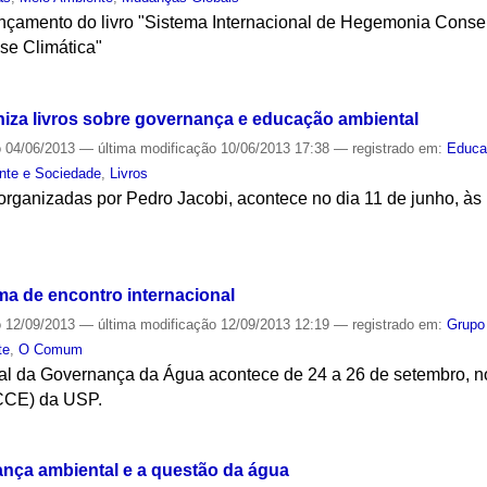
nçamento do livro "Sistema Internacional de Hegemonia Conse
se Climática"
S
iza livros sobre governança e educação ambiental
o
04/06/2013
—
última modificação
10/06/2013 17:38
— registrado em:
Educa
nte e Sociedade
,
Livros
rganizadas por Pedro Jacobi, acontece no dia 11 de junho, às 
S
a de encontro internacional
o
12/09/2013
—
última modificação
12/09/2013 12:19
— registrado em:
Grupo
te
,
O Comum
nal da Governança da Água acontece de 24 a 26 de setembro, no
CCE) da USP.
S
nça ambiental e a questão da água