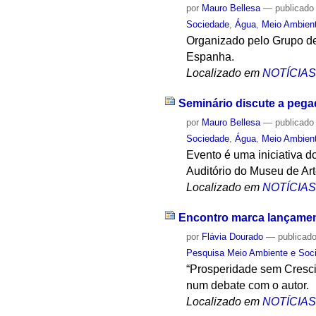
por
Mauro Bellesa
—
publicado
Sociedade
,
Água
,
Meio Ambien
Organizado pelo Grupo de
Espanha.
Localizado em
NOTÍCIA
Seminário discute a pega
por
Mauro Bellesa
—
publicado
Sociedade
,
Água
,
Meio Ambien
Evento é uma iniciativa 
Auditório do Museu de A
Localizado em
NOTÍCIA
Encontro marca lançamen
por
Flávia Dourado
—
publicad
Pesquisa Meio Ambiente e Soc
“Prosperidade sem Cresci
num debate com o autor.
Localizado em
NOTÍCIA