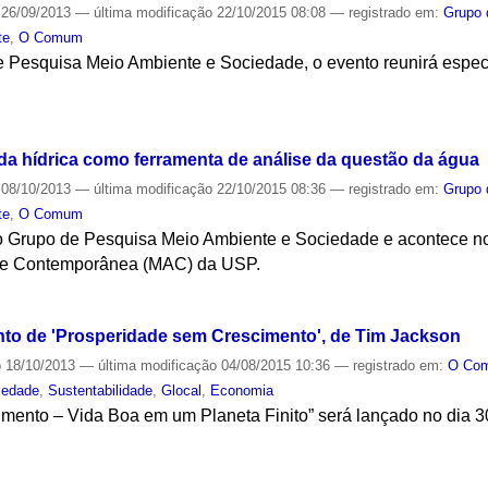
26/09/2013
—
última modificação
22/10/2015 08:08
— registrado em:
Grupo 
te
,
O Comum
 Pesquisa Meio Ambiente e Sociedade, o evento reunirá especia
S
da hídrica como ferramenta de análise da questão da água
08/10/2013
—
última modificação
22/10/2015 08:36
— registrado em:
Grupo 
te
,
O Comum
do Grupo de Pesquisa Meio Ambiente e Sociedade e acontece no 
rte Contemporânea (MAC) da USP.
S
to de 'Prosperidade sem Crescimento', de Tim Jackson
o
18/10/2013
—
última modificação
04/08/2015 10:36
— registrado em:
O Co
iedade
,
Sustentabilidade
,
Glocal
,
Economia
mento – Vida Boa em um Planeta Finito” será lançado no dia 30
S