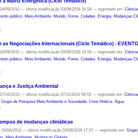
a Matriz Energética (Ciclo Temático)
24/09/2015
—
última modificação
03/08/2018 16:58
— registrado em:
Ciênci
ento público
,
Meio Ambiente
,
Mundo
,
Fome
,
Cidades
,
Energia
,
Mudanças Cl
S
e as Negociações Internacionais (Ciclo Temático) - EVEN
24/09/2015
—
última modificação
03/08/2018 16:59
— registrado em:
Ciênci
ento público
,
Meio Ambiente
,
Mundo
,
Fome
,
Cidades
,
Energia
,
Mudanças Cl
S
ança e Justiça Ambiental
27/10/2015
—
última modificação
07/11/2015 08:53
— registrado em:
Ciência
,
Grupo de Pesquisa Meio Ambiente e Sociedade
,
Crise Hídrica
,
Água
S
tempos de mudanças climáticas
o
24/04/2013
—
última modificação
03/08/2018 17:07
— registrado em:
Grupo
as
,
Meio Ambiente
,
Mudanças Globais