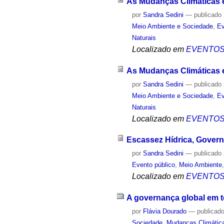
As Mudanças Climáticas e 
por
Sandra Sedini
—
publicado
Meio Ambiente e Sociedade
,
Ev
Naturais
Localizado em
EVENTO
As Mudanças Climáticas 
por
Sandra Sedini
—
publicado
Meio Ambiente e Sociedade
,
Ev
Naturais
Localizado em
EVENTO
Escassez Hídrica, Govern
por
Sandra Sedini
—
publicado
Evento público
,
Meio Ambiente
Localizado em
EVENTO
A governança global em 
por
Flávia Dourado
—
publicad
Sociedade
,
Mudanças Climátic