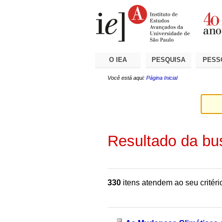
Ir
Ferramentas
Seções
para
Pessoais
o
conteúdo.
|
Ir
para
a
O IEA
PESQUISA
PESS
navegação
Você está aqui:
Página Inicial
Resultado da bu
330
itens atendem ao seu critéri