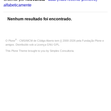
alfabeticamente
Nenhum resultado foi encontrado.
®
O
Plone
- CMS/WCM de Código Aberto
tem
©
2000-2026 pela
Fundação Plone
e
amigos. Distribuído sob a
Licença GNU GPL
.
This Plone Theme brought to you by
Simples Consultoria
.