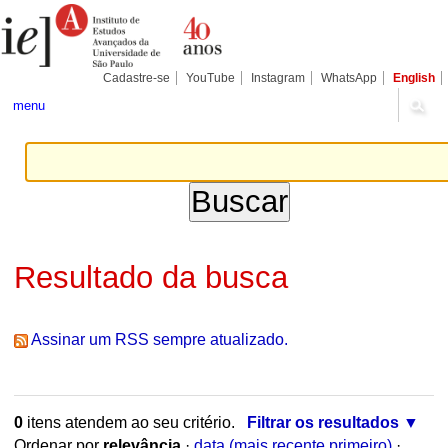
Ir
Ferramentas
para
Pessoais
o
conteúdo.
|
Cadastre-se
YouTube
Instagram
WhatsApp
English
Ir
para
menu
a
navegação
Resultado da busca
Assinar um RSS sempre atualizado.
0
itens atendem ao seu critério.
Filtrar os resultados
Ordenar por
relevância
·
data (mais recente primeiro)
·