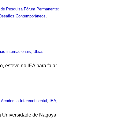
 de Pesquisa Fórum Permanente:
 Desafios Contemporâneos
,
ias internacionais
,
Ubias
,
o, esteve no IEA para falar
,
Academia Intercontinental
,
IEA
,
 da Universidade de Nagoya