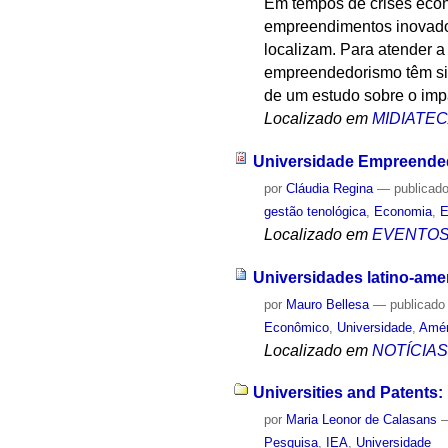
Em tempos de crises econ
empreendimentos inovador
localizam. Para atender a
empreendedorismo têm sid
de um estudo sobre o impa
Localizado em
MIDIATE
Universidade Empreended
por
Cláudia Regina
—
publicad
gestão tenológica
,
Economia
,
E
Localizado em
EVENTO
Universidades latino-ame
por
Mauro Bellesa
—
publicado
Econômico
,
Universidade
,
Amér
Localizado em
NOTÍCIA
Universities and Patents: 
por
Maria Leonor de Calasans
Pesquisa
,
IEA
,
Universidade