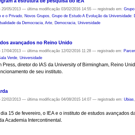
egram à estrutura de pesquisa do IEA
o
20/05/2013
—
última modificação
03/02/2016 14:55
— registrado em:
Grupo
o e o Privado
,
Novos Grupos
,
Grupo de Estudo A Evolução da Universidade:
Qualidade da Democracia
,
Arte
,
Democracia
,
Universidade
S
tudos avançados no Reino Unido
o
17/04/2013
—
última modificação
12/02/2016 11:28
— registrado em:
Parcer
Sala Verde
,
Universidade
m Press, diretor do IAS da University of Birmingham, Reino Unid
uncionamento de seu instituto.
S
rda
o
22/02/2013
—
última modificação
04/08/2015 14:07
— registrado em:
Ubias
dia 15 de fevereiro, o IEA e o instituto de estudos avançados
 da Academia Intercontinental.
S