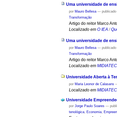
Uma universidade de ensi
por
Mauro Bellesa
—
publicado
Transformação
Artigo do reitor Marco An
Localizado em
O IEA
/
Qu
Uma universidade de ensi
por
Mauro Bellesa
—
publicado
Transformação
Artigo do reitor Marco An
Localizado em
MIDIATE
Universidade Aberta à Ter
por
Maria Leonor de Calasans
Localizado em
MIDIATE
Universidade Empreended
por
Jorge Paulo Soares
—
publ
tenológica
,
Economia
,
Empreen