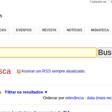
Cadastre-se
Busca
Busca
Avançad
OAS
EVENTOS
REVISTA
NOTÍCIAS
MIDIATECA
sca
Assinar um RSS sempre atualizado.
o.
Filtrar os resultados
Ordenar por
relevância
·
data (mais rec