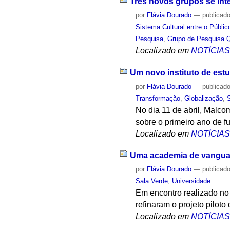
Três novos grupos se int
por
Flávia Dourado
—
publicad
Sistema Cultural entre o Públic
Pesquisa
,
Grupo de Pesquisa 
Localizado em
NOTÍCIA
Um novo instituto de es
por
Flávia Dourado
—
publicad
Transformação
,
Globalização
,
No dia 11 de abril, Malco
sobre o primeiro ano de f
Localizado em
NOTÍCIA
Uma academia de vangua
por
Flávia Dourado
—
publicad
Sala Verde
,
Universidade
Em encontro realizado no 
refinaram o projeto piloto
Localizado em
NOTÍCIA