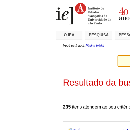
Ir
Ferramentas
Seções
para
Pessoais
o
conteúdo.
|
Ir
para
a
O IEA
PESQUISA
PESS
navegação
Você está aqui:
Página Inicial
Resultado da bu
235
itens atendem ao seu critéri