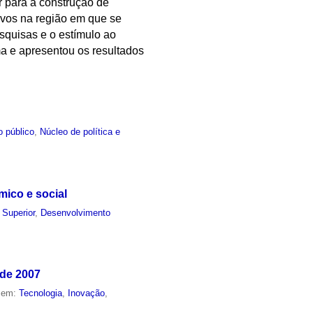
r para a construção de
vos na região em que se
squisas e o estímulo ao
a e apresentou os resultados
o público
,
Núcleo de política e
ico e social
 Superior
,
Desenvolvimento
 de 2007
o em:
Tecnologia
,
Inovação
,