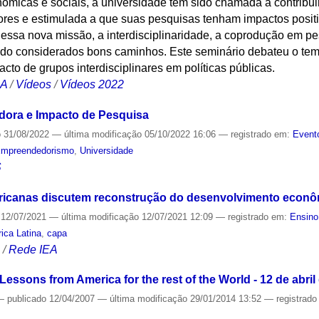
ômicas e sociais, a universidade tem sido chamada a contribui
es e estimulada a que suas pesquisas tenham impactos positi
 essa nova missão, a interdisciplinaridade, a coprodução em pe
o considerados bons caminhos. Este seminário debateu o tem
cto de grupos interdisciplinares em políticas públicas.
CA
/
Vídeos
/
Vídeos 2022
ora e Impacto de Pesquisa
o
31/08/2022
—
última modificação
05/10/2022 16:06
— registrado em:
Event
mpreendedorismo
,
Universidade
S
ricanas discutem reconstrução do desenvolvimento econôm
12/07/2021
—
última modificação
12/07/2021 12:09
— registrado em:
Ensino
ica Latina
,
capa
S
/
Rede IEA
Lessons from America for the rest of the World - 12 de abril
—
publicado
12/04/2007
—
última modificação
29/01/2014 13:52
— registrad