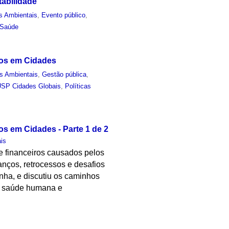
tabilidade
s Ambientais
,
Evento público
,
Saúde
uos em Cidades
s Ambientais
,
Gestão pública
,
SP Cidades Globais
,
Políticas
os em Cidades - Parte 1 de 2
is
 e financeiros causados pelos
anços, retrocessos e desafios
nha, e discutiu os caminhos
 à saúde humana e