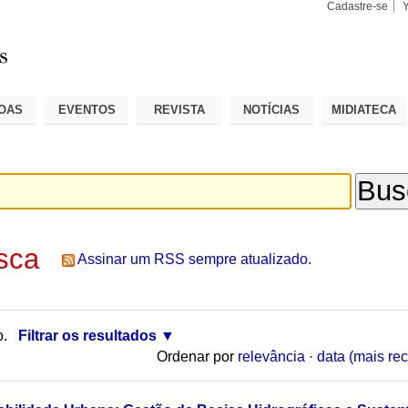
Cadastre-se
Busca
Busca
Avançad
OAS
EVENTOS
REVISTA
NOTÍCIAS
MIDIATECA
sca
Assinar um RSS sempre atualizado.
o.
Filtrar os resultados
Ordenar por
relevância
·
data (mais rec