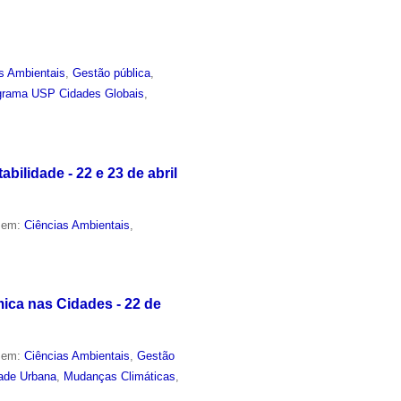
s Ambientais
,
Gestão pública
,
grama USP Cidades Globais
,
ilidade - 22 e 23 de abril
o em:
Ciências Ambientais
,
ica nas Cidades - 22 de
o em:
Ciências Ambientais
,
Gestão
dade Urbana
,
Mudanças Climáticas
,