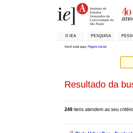
Ir
Ferramentas
Seções
para
Pessoais
o
conteúdo.
|
Ir
para
a
O IEA
PESQUISA
PESS
navegação
Você está aqui:
Página Inicial
Resultado da bu
249
itens atendem ao seu critéri