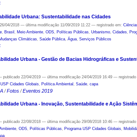
S
abilidade Urbana: Sustentabilidade nas Cidades
26/04/2018
—
última modificação
11/09/2019 11:22
— registrado em:
Ciência
de
,
Brasil
,
Meio Ambiente
,
ODS
,
Políticas Públicas
,
Urbanismo
,
Cidades
,
Pro
Mudanças Climáticas
,
Saúde Pública
,
Água
,
Serviços Públicos
S
ilidade Urbana - Gestão de Bacias Hidrográficas e Sustentab
—
publicado
22/04/2019
—
última modificação
24/04/2019 16:49
— registrad
 USP Cidades Globais
,
Política Ambiental
,
Saúde
,
capa
CA
/
Fotos
/
Eventos 2019
bilidade Urbana - Inovação, Sustentabilidade e Ação Sistêm
—
publicado
22/08/2018
—
última modificação
29/08/2018 10:46
— registrad
 Ambiente
,
ODS
,
Políticas Públicas
,
Programa USP Cidades Globais
,
Mobili
apa