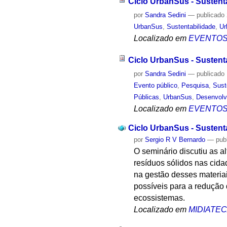
Ciclo UrbanSus - Sustent
por
Sandra Sedini
—
publicado
UrbanSus
,
Sustentabilidade
,
Ur
Localizado em
EVENTO
Ciclo UrbanSus - Sustent
por
Sandra Sedini
—
publicado
Evento público
,
Pesquisa
,
Sust
Públicas
,
UrbanSus
,
Desenvolv
Localizado em
EVENTO
Ciclo UrbanSus - Sustent
por
Sergio R V Bernardo
—
pub
O seminário discutiu as a
resíduos sólidos nas cida
na gestão desses materia
possíveis para a redução
ecossistemas.
Localizado em
MIDIATE