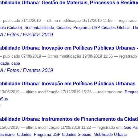
abilidade Urbana: Gestão de Materiais, Processos e Resídu
—
publicado
21/11/2019
—
última modificação
16/12/2019 11:55
— registrado
ulo (Cidade)
,
Sustentabilidade
,
Cidades
,
Programa USP Cidades Globais
,
De
CA
/
Fotos
/
Eventos 2019
abilidade Urbana: Inovação em Políticas Públicas Urbanas 
—
publicado
07/08/2019
—
última modificação
19/08/2019 11:56
— registrad
idade
,
capa
CA
/
Fotos
/
Eventos 2019
abilidade Urbana: Inovação em Políticas Públicas Urbanas
13/06/2019
—
última modificação
17/12/2019 15:26
— registrado em:
Progra
nSus
S
abilidade Urbana: Instrumentos de Financiamento da Cida
15/05/2018
—
última modificação
11/09/2019 11:22
— registrado em:
São Pau
banismo
,
Cidades
,
Programa USP Cidades Globais
,
Mobilidade Urbana