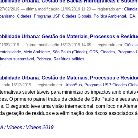
abilidade Urbana: Gestão de Bacias Hidrográficas e Susten
27/02/2019
—
última modificação
11/09/2019 11:20
— registrado em:
Ciência
banismo
,
Cidades
,
Programa USP Cidades Globais
,
Política Ambiental
,
IEA
,
S
abilidade Urbana: Gestão de Materiais, Processos e Resíd
11/09/2019
—
última modificação
16/12/2019 14:09
— registrado em:
Ciência
entabilidade
,
Meio Ambiente
,
São Paulo (Cidade)
,
ODS
,
Cidades
,
Programa U
imento sustentável
,
Pobreza
,
Resíduos sólidos
S
abilidade Urbana: Gestão de Materiais, Processos e Resídu
licado
13/12/2019
— registrado em:
UrbanSus
,
Programa USP Cidades Globa
lternativas sustentáveis para minimizar os impactos ambientais
des. O primeiro painel tratou da cidade de São Paulo e seus av
is. O segundo teve uma visão internacional, com foco na Alema
 da geração de resíduos e a eliminação dos riscos associados
CA
/
Vídeos
/
Vídeos 2019