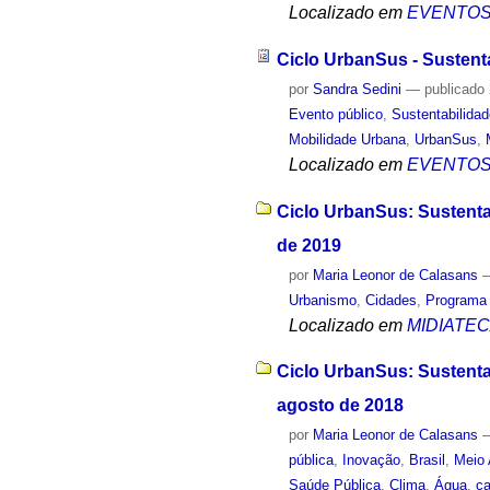
Localizado em
EVENTO
Ciclo UrbanSus - Sustent
por
Sandra Sedini
—
publicado
Evento público
,
Sustentabilida
Mobilidade Urbana
,
UrbanSus
,
Localizado em
EVENTO
Ciclo UrbanSus: Sustentab
de 2019
por
Maria Leonor de Calasans
Urbanismo
,
Cidades
,
Programa
Localizado em
MIDIATE
Ciclo UrbanSus: Sustenta
agosto de 2018
por
Maria Leonor de Calasans
pública
,
Inovação
,
Brasil
,
Meio
Saúde Pública
,
Clima
,
Água
,
c