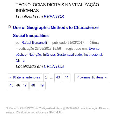
TECNOLOGIAS DIGITAIS NA VITALIZAÇÃO
INDÍGENAS
Localizado em
EVENTOS
Use of Geographic Methods to Characterize
Social Inequalities
por
Rafael Borsanelli
—
publicado
21/03/2017
—
última
modificação
28/03/2017 15:56
— registrado em:
Evento
público
,
Nutrição
,
Infância
,
Sustentabilidade
,
Institucional
,
Clima
Localizado em
EVENTOS
« 10 itens anteriores
1
…
43
44
Próximos 10 itens »
45
46
47
48
49
®
O
Plone
- CMS/WCM de Código Aberto
tem
©
2000-2026 pela
Fundação Plone
e
amigos. Distribuído sob a
Licença GNU GPL
.