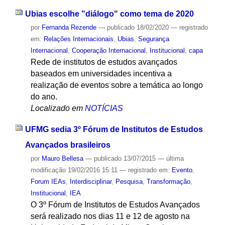
Ubias escolhe "diálogo" como tema de 2020
por
Fernanda Rezende
—
publicado
18/02/2020
— registrado
em:
Relações Internacionais
,
Ubias
,
Segurança
Internacional
,
Cooperação Internacional
,
Institucional
,
capa
Rede de institutos de estudos avançados
baseados em universidades incentiva a
realização de eventos sobre a temática ao longo
do ano.
Localizado em
NOTÍCIAS
UFMG sedia 3º Fórum de Institutos de Estudos
Avançados brasileiros
por
Mauro Bellesa
—
publicado
13/07/2015
—
última
modificação
19/02/2016 15:11
— registrado em:
Evento
,
Forum IEAs
,
Interdisciplinar
,
Pesquisa
,
Transformação
,
Institucional
,
IEA
O 3º Fórum de Institutos de Estudos Avançados
será realizado nos dias 11 e 12 de agosto na