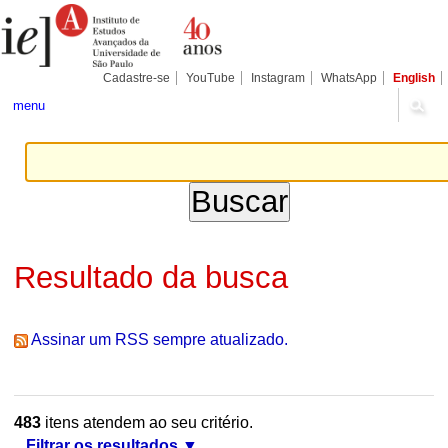
Ir
Ferramentas
Seções
para
Pessoais
o
conteúdo.
|
Cadastre-se
YouTube
Instagram
WhatsApp
English
Ir
para
menu
a
navegação
Resultado da busca
Assinar um RSS sempre atualizado.
483
itens atendem ao seu critério.
Filtrar os resultados